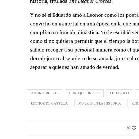
historia, titulada
The Eleanor Crosses
.
Y no sé si Eduardo amó a Leonor como los poeta
convirtió en inmortal en una época en la que mu
cumplían su función dinástica. No le escribió v
como si no quisiera permitir que el tiempo la bo
sabido recoger a su personal manera como el qu
dormir junto al sepulcro de su amada, junto al 
separar a quienes han amado de verdad.
AMOR Y MUERTE
CORTEJO FÚNEBRE
EDUARDO I
LEONOR DE CASTILLA
MUJERES EN LA HISTORIA
REI
10