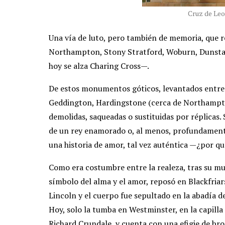
Cruz de Le
Una vía de luto, pero también de memoria, que
Northampton, Stony Stratford, Woburn, Dunstab
hoy se alza Charing Cross—.
De estos monumentos góticos, levantados entre 1
Geddington, Hardingstone (cerca de Northampto
demolidas, saqueadas o sustituidas por réplicas
de un rey enamorado o, al menos, profundamente 
una historia de amor, tal vez auténtica —¿por q
Como era costumbre entre la realeza, tras su mue
símbolo del alma y el amor, reposó en Blackfriar
Lincoln y el cuerpo fue sepultado en la abadía d
Hoy, solo la tumba en Westminster, en la capill
Richard Crundale, y cuenta con una efigie de br