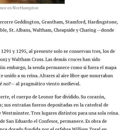
onor en Northampton
 recorre Geddington, Grantham, Stamford, Hardingstone,
le, St. Albans, Waltham, Cheapside y Charing —donde
291 y 1295, al presente solo se conservan tres, los de
n) y Waltham Cross. Las demás cruces han sido
. Sin embargo, la senda permanece como si fuera el mapa
unido a su reina. Altares al aire libre que susurraban
ué no?— al pragmático viento medieval.
rte, el cuerpo de Leonor fue dividido. Su corazón,
s; sus entrañas fueron depositadas en la catedral de
e Westminster. Tres lugares distintos para una sola reina.
a de San Eduardo el Confesor, permanece. Es obra de
once dorado fundida por el orfebre William Torel en