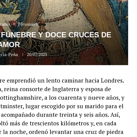
traños
Personajes
 FÚNEBRE Y DOCE CRUCES DE
AMOR
rcía-Peña
20/07/2025
bre emprendió un lento caminar hacia Londres.
, reina consorte de Inglaterra y esposa de
ottinghamshire, a los cuarenta y nueve años, y
stminster, lugar escogido por su marido para el
 acompañado durante treinta y seis años. Así,
coltó más de trescientos kilómetros y, en cada
r la noche, ordenó levantar una cruz de piedra