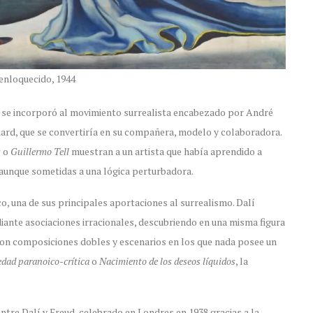
 enloquecido, 1944
í se incorporó al movimiento surrealista encabezado por André
ard, que se convertiría en su compañera, modelo y colaboradora.
s
o
Guillermo Tell
muestran a un artista que había aprendido a
 aunque sometidas a una lógica perturbadora.
o, una de sus principales aportaciones al surrealismo. Dalí
diante asociaciones irracionales, descubriendo en una misma figura
ron composiciones dobles y escenarios en los que nada posee un
edad paranoico-crítica
o
Nacimiento de los deseos líquidos
, la
ntre Dalí y Freud, celebrado en Londres en 1938 gracias a la