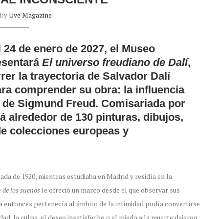
 by
Uve Magazine
l 24 de enero de 2027, el Museo
esentará
El universo freudiano de Dalí
,
er la trayectoria de Salvador Dalí
ra comprender su obra: la influencia
as de Sigmund Freud. Comisariada por
á alrededor de 130 pinturas, dibujos,
de colecciones europeas y
ada de 1920, mientras estudiaba en Madrid y residía en la
 de los sueños
le ofreció un marco desde el que observar sus
a entonces pertenecía al ámbito de la intimidad podía convertirse
dad, la culpa, el deseo insatisfecho o el miedo a la muerte dejaron