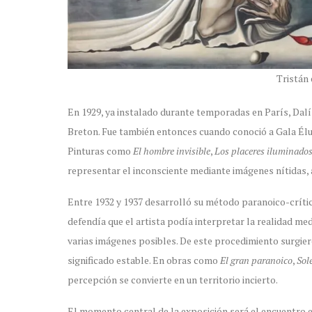
Tristán
En 1929, ya instalado durante temporadas en París, Dal
Breton. Fue también entonces cuando conoció a Gala Élu
Pinturas como
El hombre invisible
,
Los placeres iluminado
representar el inconsciente mediante imágenes nítidas,
Entre 1932 y 1937 desarrolló su método paranoico-crític
defendía que el artista podía interpretar la realidad me
varias imágenes posibles. De este procedimiento surgie
significado estable. En obras como
El gran paranoico
,
Sol
percepción se convierte en un territorio incierto.
El momento central de la exposición será el encuentro e