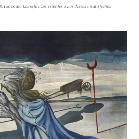
. Obras como
Los esfuerzos estériles
o
Los deseos insatisfechos