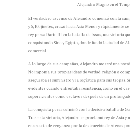
Alejandro Magno en el Templ
El verdadero ascenso de Alejandro comenzó con la campañ
y 5,100 jinetes, cruzó hacia Asia Menor y rápidamente se 
rey persa Darío III en la batalla de Issos, una victoria 
conquistando Siria y Egipto, donde fundó la ciudad de Al
comercial.
A lo largo de sus campañas, Alejandro mostró una notab
No imponía sus propias ideas de verdad, religión o com
aseguraba el suministro y la logística para sus tropas.
evidentes cuando enfrentaba resistencia, como en el cas
supervivientes como esclavos después de un prolongado
La conquista persa culminó con la decisiva batalla de Ga
Tras esta victoria, Alejandro se proclamó rey de Asia y
en un acto de venganza por la destrucción de Atenas por 