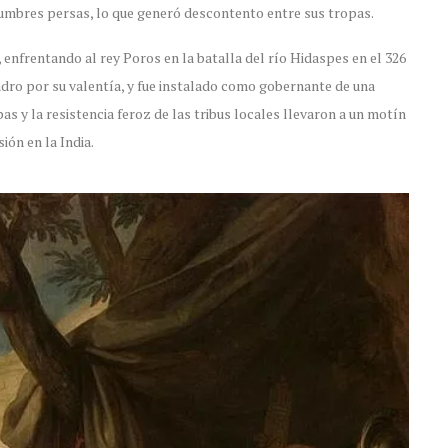
mbres persas, lo que generó descontento entre sus tropas.
ia, enfrentando al rey Poros en la batalla del río Hidaspes en el 326
ndro por su valentía, y fue instalado como gobernante de una
s y la resistencia feroz de las tribus locales llevaron a un motín
ón en la India.