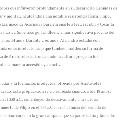
tores que influyeron profundamente en su desarrollo. Leónidas de
r y montar, inculcándole una notable resistencia física. Filipo,
a Lisímaco de Acarnania para enseñarle a leer, escribir y tocar la
a música. Sin embargo, la influencia más significativa provino del
or a los 14 años. Durante tres años, Alejandro estudió con
funda en su intelecto, sino que también moldeó su forma de
de Aristóteles, introduciendo la cultura griega en los
ola de manera accesible y atractiva.
ónidas y la formación intelectual ofrecida por Aristóteles
rado. Esta preparación se vio reflejada cuando, a los 18 años,
n el 338 a.C., contribuyendo decisivamente a la victoria
uerte de Filipo en el 336 a.C. marcó el inicio del reinado de
 de embarcarse en la gran campaña que su padre había planeado: