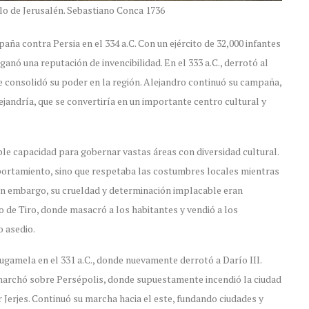
o de Jerusalén. Sebastiano Conca 1736
a contra Persia en el 334 a.C. Con un ejército de 32,000 infantes
ganó una reputación de invencibilidad. En el 333 a.C., derrotó al
que consolidó su poder en la región. Alejandro continuó su campaña,
ejandría, que se convertiría en un importante centro cultural y
le capacidad para gobernar vastas áreas con diversidad cultural.
portamiento, sino que respetaba las costumbres locales mientras
 Sin embargo, su crueldad y determinación implacable eran
o de Tiro, donde masacró a los habitantes y vendió a los
 asedio.
ugamela en el 331 a.C., donde nuevamente derrotó a Darío III.
 marchó sobre Persépolis, donde supuestamente incendió la ciudad
Jerjes. Continuó su marcha hacia el este, fundando ciudades y