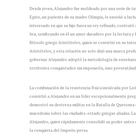
Desde joven, Alejandro fue moldeado por una serie de tu
Epiro, un pariente de su madre Olimpia, le enseñó a lucha
interesado en que su hijo fuera un rey refinado, contrató 
lira, sembrando en él un amor duradero por la lectura y l
filósofo griego Aristóteles, quien se convirtió en su tut
Aristóteles, y esta relación no solo dejó una marca pro
gobernar. Alejandro adoptó la metodología de enseñanza 
territorios conquistados sin imponerla, sino presentánd
La combinación de la resistencia física inculcada por Le
convirtió a Alejandro en un líder excepcionalmente prepa
demostró su destreza militar en la Batalla de Queronea e
macedonia sobre las ciudades-estado griegas aliadas. La m
Alejandro, quien rápidamente consolidó su poder antes
la conquista del Imperio persa.