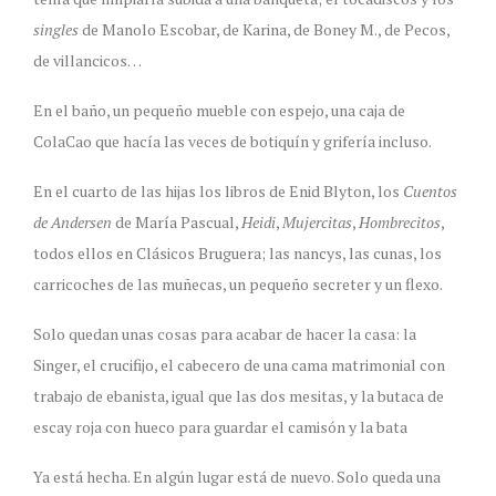
singles
de Manolo Escobar, de Karina, de Boney M., de Pecos,
de villancicos…
En el baño, un pequeño mueble con espejo, una caja de
ColaCao que hacía las veces de botiquín y grifería incluso.
En el cuarto de las hijas los libros de Enid Blyton, los
Cuentos
de Andersen
de María Pascual,
Heidi
,
Mujercitas
,
Hombrecitos
,
todos ellos en Clásicos Bruguera; las nancys, las cunas, los
carricoches de las muñecas, un pequeño secreter y un flexo.
Solo quedan unas cosas para acabar de hacer la casa: la
Singer, el crucifijo, el cabecero de una cama matrimonial con
trabajo de ebanista, igual que las dos mesitas, y la butaca de
escay roja con hueco para guardar el camisón y la bata
Ya está hecha. En algún lugar está de nuevo. Solo queda una