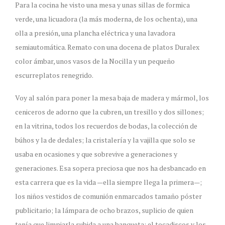
Para la cocina he visto una mesa y unas sillas de formica
verde, una licuadora (la más moderna, de los ochenta), una
olla a presión, una plancha eléctrica y una lavadora
semiautomática. Remato con una docena de platos Duralex
color ámbar, unos vasos de la Nocilla y un pequeño
escurreplatos renegrido.
Voy al salón para poner la mesa baja de madera y mármol, los
ceniceros de adorno que la cubren, un tresillo y dos sillones;
en la vitrina, todos los recuerdos de bodas, la colección de
búhos y la de dedales; la cristalería y la vajilla que solo se
usaba en ocasiones y que sobrevive a generaciones y
generaciones. Esa sopera preciosa que nos ha desbancado en
esta carrera que es la vida —ella siempre llega la primera—;
los niños vestidos de comunión enmarcados tamaño póster
publicitario; la lámpara de ocho brazos, suplicio de quien
tenía que limpiarla subida a una banqueta; el tocadiscos y los