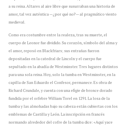
a su reina. Altares al aire libre que susurraban una historia de
amor, tal vez auténtica —¿por qué no?— al pragmático viento
medieval.
Como era costumbre entre la realeza, tras su muerte, el
cuerpo de Leonor fue dividido. Su corazón, símbolo del alma y
el amor, reposó en Blackfriars; sus entrañas fueron
depositadas en la catedral de Lincoln y el cuerpo fue
sepultado en la abadía de Westminster. Tres lugares distintos
para una sola reina. Hoy, solo la tumba en Westminster, en la
capilla de San Eduardo el Confesor, permanece. Es obra de
Richard Crundale, y cuenta con una efigie de bronce dorado
fundida por el orfebre William Torel en 1291. La losa de la
tumba y las almohadas bajo su cabeza están cubiertas con los
emblemas de Castilla y León. La inscripción en francés
normando alrededor del cofre de la tumba dice: «Aquí yace