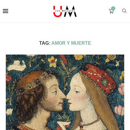
0
TAG:
AMOR Y MUERTE