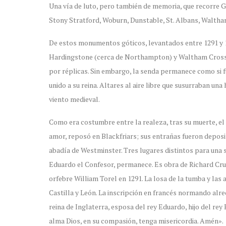
Una vía de luto, pero también de memoria, que recorr
Stony Stratford, Woburn, Dunstable, St. Albans, Walth
De estos monumentos góticos, levantados entre 1291 y 1
Hardingstone (cerca de Northampton) y Waltham Cross. 
por réplicas. Sin embargo, la senda permanece como si 
unido a su reina. Altares al aire libre que susurraban un
viento medieval.
Como era costumbre entre la realeza, tras su muerte, el 
amor, reposó en Blackfriars; sus entrañas fueron deposit
abadía de Westminster. Tres lugares distintos para una s
Eduardo el Confesor, permanece. Es obra de Richard Crun
orfebre William Torel en 1291. La losa de la tumba y la
Castilla y León. La inscripción en francés normando alre
reina de Inglaterra, esposa del rey Eduardo, hijo del rey
alma Dios, en su compasión, tenga misericordia. Amén».