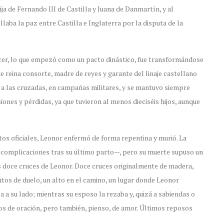
ija de Fernando III de Castilla y Juana de Danmartín, y al
aba la paz entre Castilla e Inglaterra por la disputa de la
recer, lo que empezó como un pacto dinástico, fue transformándose
 reina consorte, madre de reyes y garante del linaje castellano
do a las cruzadas, en campañas militares, y se mantuvo siempre
ones y pérdidas, ya que tuvieron al menos dieciséis hijos, aunque
os oficiales, Leonor enfermó de forma repentina y murió. La
e complicaciones tras su último parto—, pero su muerte supuso un
as doce cruces de Leonor. Doce cruces originalmente de madera,
tos de duelo, un alto en el camino, un lugar donde Leonor
a su lado; mientras su esposo la rezaba y, quizá a sabiendas o
s de oración, pero también, pienso, de amor. Últimos reposos