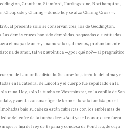
e Geddington, Grantham, Stamford, Hardingstone, Northampton,
am, Cheapside y Charing —donde hoy se alza Charing Cross—.
295, al presente solo se conservan tres, los de Geddington,
Las demás cruces han sido demolidas, saqueadas o sustituidas
fuera el mapa de un rey enamorado o, al menos, profundamente
a historia de amor, tal vez auténtica —¿por qué no?— al pragmático
cuerpo de Leonor fue dividido. Su corazón, símbolo del alma y el
adas en la catedral de Lincoln y el cuerpo fue sepultado en la
ola reina. Hoy, solo la tumba en Westminster, en la capilla de San
dale, y cuenta con una efigie de bronce dorado fundida por el
s almohadas bajo su cabeza están cubiertas con los emblemas de
dedor del cofre de la tumba dice: «Aquí yace Leonor, quien fuera
 Enrique, e hija del rey de España y condesa de Ponthieu, de cuya