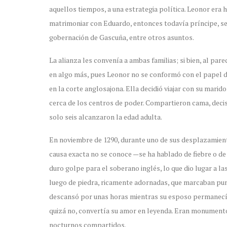
aquellos tiempos, a una estrategia política. Leonor era h
matrimoniar con Eduardo, entonces todavía príncipe, sell
gobernación de Gascuña, entre otros asuntos.
La alianza les convenía a ambas familias; si bien, al pa
en algo más, pues Leonor no se conformó con el papel de
en la corte anglosajona. Ella decidió viajar con su mari
cerca de los centros de poder. Compartieron cama, decisi
solo seis alcanzaron la edad adulta.
En noviembre de 1290, durante uno de sus desplazamient
causa exacta no se conoce —se ha hablado de fiebre o d
duro golpe para el soberano inglés, lo que dio lugar a l
luego de piedra, ricamente adornadas, que marcaban pun
descansó por unas horas mientras su esposo permanecía 
quizá no, convertía su amor en leyenda. Eran monumento
nocturnos compartidos.