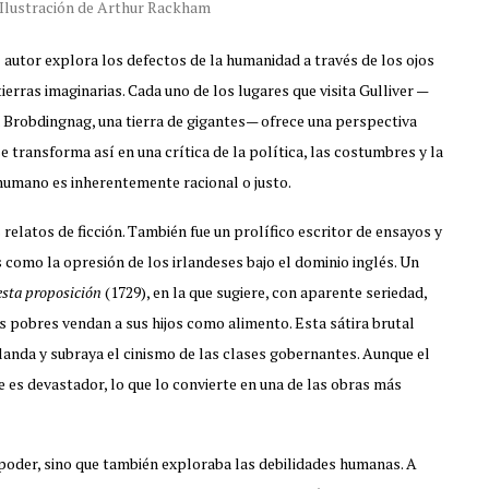
r. Ilustración de Arthur Rackham
el autor explora los defectos de la humanidad a través de los ojos
ierras imaginarias. Cada uno de los lugares que visita Gulliver —
a Brobdingnag, una tierra de gigantes— ofrece una perspectiva
 se transforma así en una crítica de la política, las costumbres y la
 humano es inherentemente racional o justo.
 relatos de ficción. También fue un prolífico escritor de ensayos y
 como la opresión de los irlandeses bajo el dominio inglés. Un
sta proposición
(1729), en la que sugiere, con aparente seriedad,
as pobres vendan a sus hijos como alimento. Esta sátira brutal
rlanda y subraya el cinismo de las clases gobernantes. Aunque el
e es devastador, lo que lo convierte en una de las obras más
 poder, sino que también exploraba las debilidades humanas. A