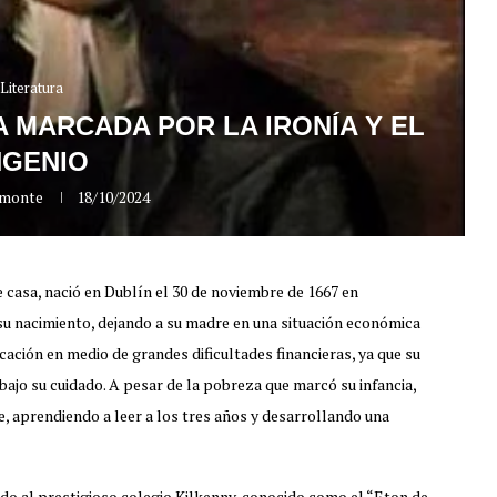
Literatura
A MARCADA POR LA IRONÍA Y EL
NGENIO
lmonte
18/10/2024
 casa, nació en Dublín el 30 de noviembre de 1667 en
e su nacimiento, dejando a su madre en una situación económica
cación en medio de grandes dificultades financieras, ya que su
ajo su cuidado. A pesar de la pobreza que marcó su infancia,
, aprendiendo a leer a los tres años y desarrollando una
ado al prestigioso colegio Kilkenny, conocido como el “Eton de