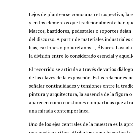
Lejos de plantearse como una retrospectiva, la 
y en los elementos que tradicionalmente han que
Marcos, bastidores, pedestales o soportes dejan d
del discurso. A partir de materiales industriale
lijas, cartones o poliuretanos—, Álvarez-Laviada
la división entre lo considerado esencial y aquell
El recorrido se articula a través de varios diál
de las claves de la exposición. Estas relaciones n
señalar continuidades y tensiones entre la tradic
pintura y arquitectura, la ausencia de la figura
aparecen como cuestiones compartidas que atrav
una mirada contemporánea.
Uno de los ejes centrales de la muestra es la ap
perspectiva crítica. Atributos como lo vertical y l