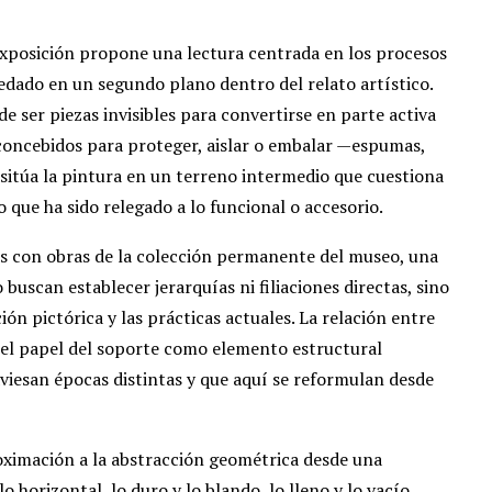
exposición propone una lectura centrada en los procesos
dado en un segundo plano dentro del relato artístico.
e ser piezas invisibles para convertirse en parte activa
s concebidos para proteger, aislar o embalar —espumas,
 sitúa la pintura en un terreno intermedio que cuestiona
o que ha sido relegado a lo funcional o accesorio.
ogos con obras de la colección permanente del museo, una
o buscan establecer jerarquías ni filiaciones directas, sino
ión pictórica y las prácticas actuales. La relación entre
 o el papel del soporte como elemento estructural
iesan épocas distintas y que aquí se reformulan desde
roximación a la abstracción geométrica desde una
o horizontal, lo duro y lo blando, lo lleno y lo vacío,