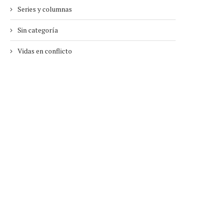
Series y columnas
Sin categoría
Vidas en conflicto
RRANCA LA 85.ª FERIA DEL LIBRO
EWA JUSZKIEWICZ: EL R
DE MADRID
EUROPEO BAJO SABO
28/05/2026
27/05/2026