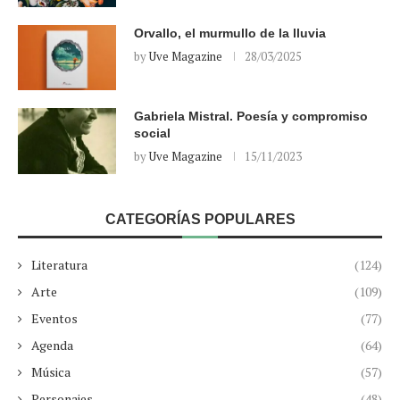
Orvallo, el murmullo de la lluvia
by
Uve Magazine
28/03/2025
Gabriela Mistral. Poesía y compromiso
social
by
Uve Magazine
15/11/2023
CATEGORÍAS POPULARES
Literatura
(124)
Arte
(109)
Eventos
(77)
Agenda
(64)
Música
(57)
Personajes
(48)