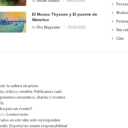
by
Emain Juliana
04/05/2026
Perso
Notici
El Museo Thyssen y El puente de
Waterloo
Pensa
by
Uve Magazine
03/04/2025
Sin ca
Cine
o la cultura sin prisas.
ta, crítica y sensible. Publicamos cada
roponemos encuentros, charlas y eventos
la.
idea para un evento?
cto
. Leemos todo.
icados en este sitio web corresponden
medio. El portal no asume responsabilidad