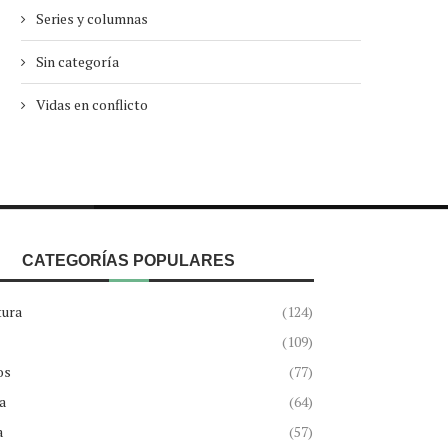
Series y columnas
Sin categoría
Vidas en conflicto
CATEGORÍAS POPULARES
tura
(124)
(109)
os
(77)
a
(64)
a
(57)