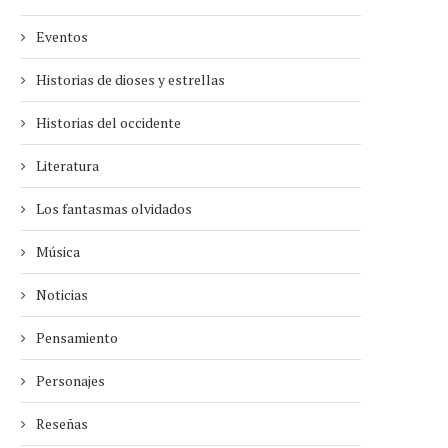
Eventos
Historias de dioses y estrellas
Historias del occidente
Literatura
Los fantasmas olvidados
Música
Noticias
Pensamiento
Personajes
JULIAN BARNES, PREMIO
MARJANE SATRAPI: LA 
PRINCESA DE ASTURIAS DE LAS...
QUE DIBUJÓ LAS GRIETA
Reseñas
10/06/2026
08/06/2026