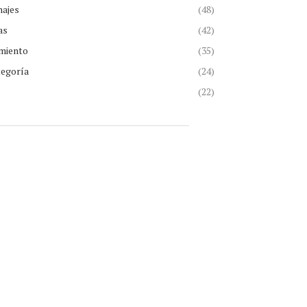
najes
(48)
as
(42)
miento
(35)
tegoría
(24)
(22)