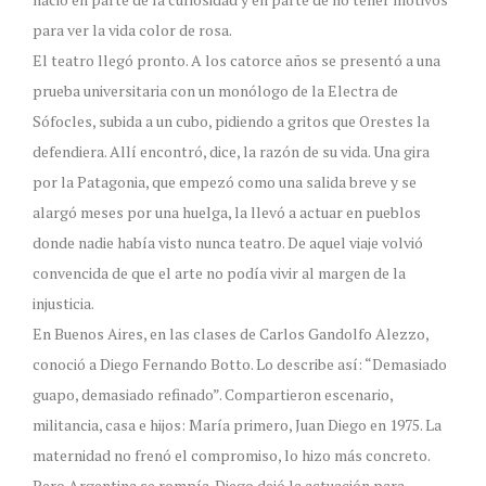
para ver la vida color de rosa.
El teatro llegó pronto. A los catorce años se presentó a una
prueba universitaria con un monólogo de la Electra de
Sófocles, subida a un cubo, pidiendo a gritos que Orestes la
defendiera. Allí encontró, dice, la razón de su vida. Una gira
por la Patagonia, que empezó como una salida breve y se
alargó meses por una huelga, la llevó a actuar en pueblos
donde nadie había visto nunca teatro. De aquel viaje volvió
convencida de que el arte no podía vivir al margen de la
injusticia.
En Buenos Aires, en las clases de Carlos Gandolfo Alezzo,
conoció a Diego Fernando Botto. Lo describe así: “Demasiado
guapo, demasiado refinado”. Compartieron escenario,
militancia, casa e hijos: María primero, Juan Diego en 1975. La
maternidad no frenó el compromiso, lo hizo más concreto.
Pero Argentina se rompía. Diego dejó la actuación para