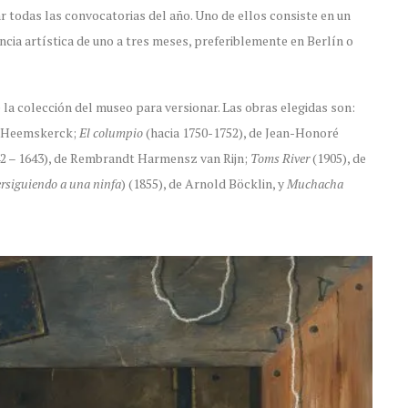
r todas las convocatorias del año. Uno de ellos consiste en un
encia artística de uno a tres meses, preferiblemente en Berlín o
e la colección del museo para versionar. Las obras elegidas son:
n Heemskerck;
El columpio
(hacia 1750-1752), de Jean-Honoré
42 – 1643), de Rembrandt Harmensz van Rijn;
Toms River
(1905), de
rsiguiendo a una ninfa
) (1855), de Arnold Böcklin, y
Muchacha