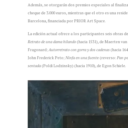
Además, se otorgarán dos premios especiales al finaliza
cheque de 3.000 euros, mientras que el otro es una resid
Barcelona, ​​financiada por PRIOR Art Space.
La edición actual ofrece a los participantes seis obras d
Retrato de una dama hilando
(hacia 1531), de Maerten va
Fragonard;
Autorretrato con gorra y dos cadenas
(hacia 16
John Frederick Peto;
Ninfa en una fuent
e (reverso:
Pan pe
sentada
(Poldi Lodzinsky) (hacia 1910), de Egon Schiele.