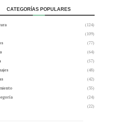
CATEGORÍAS POPULARES
tura
(124)
(109)
os
(77)
a
(64)
a
(57)
najes
(48)
as
(42)
miento
(35)
tegoría
(24)
(22)