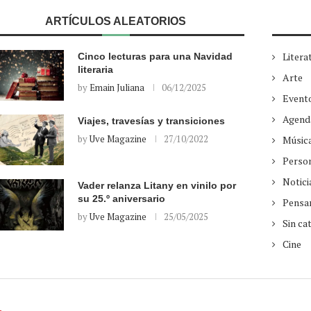
ARTÍCULOS ALEATORIOS
Litera
Cinco lecturas para una Navidad
literaria
Arte
by
Emain Juliana
06/12/2025
Event
Agend
Viajes, travesías y transiciones
by
Uve Magazine
27/10/2022
Músic
Perso
Notici
Vader relanza Litany en vinilo por
su 25.º aniversario
Pensa
by
Uve Magazine
25/05/2025
Sin ca
Cine