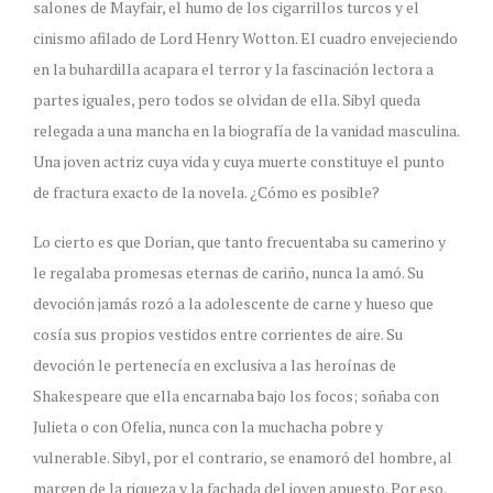
salones de Mayfair, el humo de los cigarrillos turcos y el
cinismo afilado de Lord Henry Wotton. El cuadro envejeciendo
en la buhardilla acapara el terror y la fascinación lectora a
partes iguales, pero todos se olvidan de ella. Sibyl queda
relegada a una mancha en la biografía de la vanidad masculina.
Una joven actriz cuya vida y cuya muerte constituye el punto
de fractura exacto de la novela. ¿Cómo es posible?
Lo cierto es que Dorian, que tanto frecuentaba su camerino y
le regalaba promesas eternas de cariño, nunca la amó. Su
devoción jamás rozó a la adolescente de carne y hueso que
cosía sus propios vestidos entre corrientes de aire. Su
devoción le pertenecía en exclusiva a las heroínas de
Shakespeare que ella encarnaba bajo los focos; soñaba con
Julieta o con Ofelia, nunca con la muchacha pobre y
vulnerable. Sibyl, por el contrario, se enamoró del hombre, al
margen de la riqueza y la fachada del joven apuesto. Por eso,