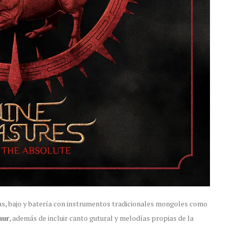
das, bajo y batería con instrumentos tradicionales mongoles como
uur
, además de incluir canto gutural y melodías propias de la