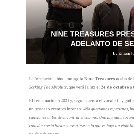
NINE TREASURES PRES
ADELANTO DE SE
by
Emain Ju
La formación chino-mongola
Nine Treasures
acaba de 
Seeking The Absolute
, que verá la luz el
24 de octubre
a 
El tema nació en 2021 y, según cuenta el vocalista y guit
un proceso creativo intenso:
«No queríamos repetirnos, b
canciones antes de encontrar el camino. Una mañana, tocando 
canción creció hasta convertirse en lo que es hoy: un viaje l
no deja de crecer»
.