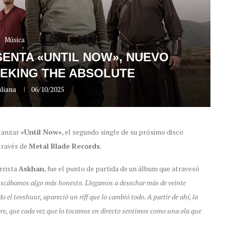
Música
ENTA «UNTIL NOW», NUEVO
EKING THE ABSOLUTE
liana
06/10/2025
lanzar
«Until Now»
, el segundo single de su próximo disco
través de
Metal Blade Records
.
arrista
Askhan
, fue el punto de partida de un álbum que atravesó
uscábamos algo más honesto. Llegamos a desechar más de veinte
el tovshuur, apareció un riff que lo cambió todo. A partir de ahí, la
ibre, que cada vez que lo tocamos en directo sentimos como una ola que