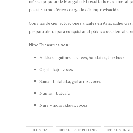
música popular de Mongolia. El resultado es un metal pr
pasajes atmosféricos cargados de improvisación.
Con más de cien actuaciones anuales en Asia, audiencias 
prepara ahora para conquistar al público occidental co
Nine Treasures son:
Askhan – guitarras, voces, balalaika, tovshuur
Orgil – bajo, voces
Saina – balalaika, guitarras, voces
Namra – batería
Nars – morin khuur, voces
FOLK METAL
METAL BLADE RECORDS
METAL MONGO