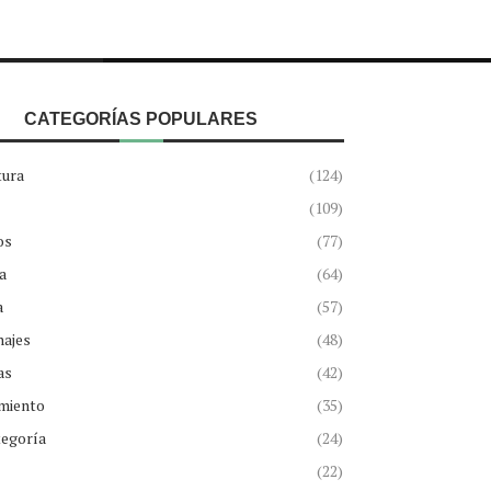
CATEGORÍAS POPULARES
tura
(124)
(109)
os
(77)
a
(64)
a
(57)
najes
(48)
as
(42)
miento
(35)
tegoría
(24)
(22)