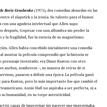
 de Boris Grushenko
(1975), dos comedias absurdas en las
 entre el slapstick y la ironía. Su talento para el humor
a con una agudeza intelectual que Allen supo
os después, tropezar con una alfombra sin perder la
y la fragilidad, fue la esencia de su magnetismo.
ración. Allen había concebido inicialmente una comedia
al montar la película comprendió que la historia se
 un personaje inventado; era Diane Keaton con otro
es anchos, sombreros—, su manera de reírse de sí
nervioso, pasaron a definir una época. La película ganó
iz para Keaton, pero lo más importante fue que cambió el
teamericano. Annie Hall no aspiraba a ser perfecta, ni a
n su humanidad, en su torpe autenticidad.
actriz capaz de improvisar sin parecer que improvisaba.