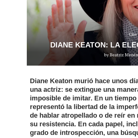
Cine
DIANE KEATON: LA EL
by
Beatriz Mené
Diane Keaton murió hace unos día
una actriz: se extingue una manera
imposible de imitar. En un tiempo
representó la libertad de la imper
de hablar atropellado o de reír en
su resistencia. En cada papel, in
grado de introspección, una búsq