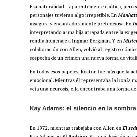
Esa naturalidad —aparentemente caótica, pero s
personajes tuvieran algo irrepetible. En
Manhat
insegura y encantadoramente pretenciosa. En
I
interpretando a una hija atrapada entre la exigen
rendía homenaje a Ingmar Bergman. Y en
Miste
colaboración con Allen, volvió al registro cómi
sospecha de un crimen una nueva forma de vital
En todos esos papeles, Keaton fue más que la ac
emocional. Mientras él representaba la ironía m
veía una neurosis, ella encontraba una forma de
Kay Adams: el silencio en la sombra
En 1972, mientras trabajaba con Allen en
El sed
Kay Adams en
El Padrino
. Era una decisión arri