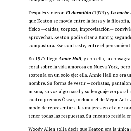
Después vinieron
El dormilón
(1973) y
La noche
que Keaton se movía entre la farsa y la filosofía,
físico —caídas, torpeza, improvisación— conviví
aprovechar. Keaton podía citar a Kant y, segund
compostura. Ese contraste, entre el pensamiento 
En 1977 llegó
Annie Hall
, y con ella, la consag
coral sobre la vida amorosa en Nueva York, pero 
sostenía en un solo eje: ella. Annie Hall no era
nombre. Su forma de vestir —corbatas, pantalon
misma, su voz algo nasal y su lenguaje corporal 
cuatro premios Óscar, incluido el de Mejor Actr
modo de representar a las mujeres en el cine nor
tener todas las respuestas. Su encanto residía e
Woody Allen solía decir que Keaton era la única 