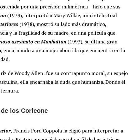
ostenida por una precisión milimétrica— hizo que sus
tan
(1979), interpretó a Mary Wilkie, una intelectual
nteriores
(1978), mostró su lado más dramático,
cia y la fragilidad de su madre, en una película que
rioso asesinato en Manhattan
(1993), su última gran
co, encarnando a una mujer aburrida que encuentra en la
idad.
triz de Woody Allen: fue su contrapunto moral, su espejo
asculina, ella encarnaba la duda que humaniza. Donde él
 ternura.
 de los Corleone
uctor
, Francis Ford Coppola la eligió para interpretar a
esgada: Keaton no encajaba en el perfil de las actrices