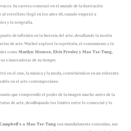
lovacos. Su carrera comenzó en el mundo de la ilustración
to al estrellato llegó en los años 60, cuando empezó a
s y la serigrafía.
punto de inflexión en la historia del arte, desafiando la noción
alerías de arte. Warhol exploró la repetición, el consumismo y la
dades como
Marilyn Monroe, Elvis Presley y Mao Tse-Tung
,
as e innovadoras de su tiempo.
ró en el cine, la música y la moda, convirtiéndose en un referente
orrable en el arte contemporáneo.
sionario que comprendió el poder de la imagen mucho antes de la
status de arte, desdibujando los límites entre lo comercial y lo
 Campbell’s o Mao Tse-Tung
son mundialmente conocidas, sus