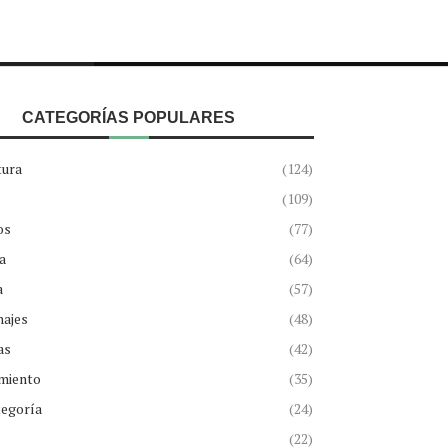
CATEGORÍAS POPULARES
tura
(124)
(109)
os
(77)
a
(64)
a
(57)
najes
(48)
as
(42)
miento
(35)
tegoría
(24)
(22)