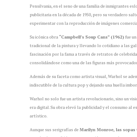
Pensilvania, en el seno de una familia de inmigrantes es
publicitaria en la década de 1950, pero su verdadero sal
experimentar con la reproducción de imágenes comerciale
Su icónica obra
“Campbell’s Soup Cans” (1962)
fue un 
tradicional de la pintura y llevando lo cotidiano a las g
fascinación por la fama a través de retratos de celebri
consolidándose como una de las figuras más provocador
Además de su faceta como artista visual, Warhol se adent
indiscutible de la cultura pop y dejando una huella imb
Warhol no solo fue un artista revolucionario, sino un vi
era digital. Su obra elevó la publicidad y el consumo al e
artístico.
Aunque sus serigrafías de
Marilyn Monroe, las sopas