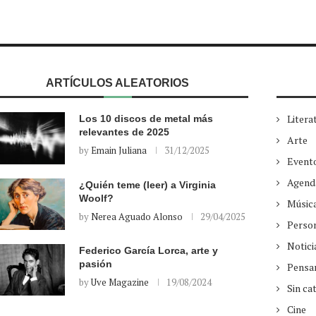
ARTÍCULOS ALEATORIOS
Litera
Los 10 discos de metal más
relevantes de 2025
Arte
by
Emain Juliana
31/12/2025
Event
Agend
¿Quién teme (leer) a Virginia
Woolf?
Músic
by
Nerea Aguado Alonso
29/04/2025
Perso
Notici
Federico García Lorca, arte y
pasión
Pensa
by
Uve Magazine
19/08/2024
Sin ca
Cine