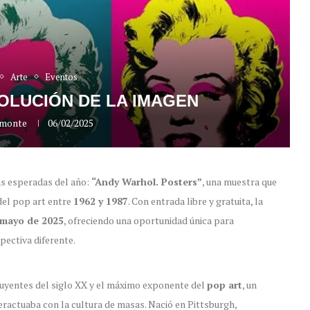
Arte
Eventos
OLUCIÓN DE LA IMAGEN
lmonte
06/02/2025
ás esperadas del año:
“Andy Warhol. Posters”
, una muestra que
del pop art entre
1962 y 1987
. Con entrada libre y gratuita, la
e mayo de 2025
, ofreciendo una oportunidad única para
pectiva diferente.
luyentes del siglo XX y el máximo exponente del
pop art
, un
eractuaba con la cultura de masas. Nació en Pittsburgh,