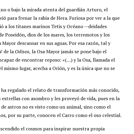
o o bajo la mirada atenta del guardián Arturo, el
ió para frenar la rabia de Hera. Furiosa por ver a la que
dió a los titanes marinos Tetis y Océano —deidades
e Poseidón, dios de los mares, los terremotos y los
a Mayor descansar en sus aguas. Por esa razón, tal y
V de la
Odisea
, la Osa Mayor jamás se pone bajo el
incapaz de encontrar reposo: «(…) y la Osa, llamada el
l mismo lugar, acecha a Orión, y es la única que no se
 ha regalado el relato de transformación más conocido,
s estrellas con asombro y les proveyó de vida, pues en la
de astros no es visto como un animal, sino como el
os, por su parte, conocen el Carro como el oso celestial.
rascendido el cosmos para inspirar nuestra propia