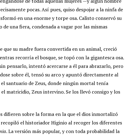
 vengándose de todas aquellas mujeres —y algún hombre
recisamente pocas. Así pues, quiso despojar a la ninfa de
ansformó en una enorme y torpe osa. Calisto conservó su
de una fiera, condenada a vagar por las mismas
 de que su madre fuera convertida en un animal, creció
entras recorría el bosque, se topó con la gigantesca osa.
 sin pensarlo, intentó acercarse a él para abrazarlo, pero
ndose sobre él, tensó su arco y apuntó directamente al
n el santuario de Zeus, donde ningún mortal tenía
el matricidio, Zeus intervino. Se los llevó consigo y los
s difieren sobre la forma en la que el dios inmortalizó
recopiló el historiador Higinio al recoger los diferentes
mia
. La versión más popular, y con toda probabilidad la