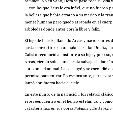
también. No en vano, Hera se pasó toda su vida
— con las que Zeus le era infiel, que no fueron p
la belleza que había atraído a su marido y la tr
mente humana pero quedó atrapada en el cuerpo 
arboledas donde antes corría libre y feliz.
El hijo de Calisto, llamado Arcas y nacido antes
hasta convertirse en un hábil cazador. Un día, mi
Calisto reconoció al instante a su hijo y por eso,
Arcas, viendo solo a una bestia salvaje abalanzá
corazón del animal. La osa huyó y se escondió e
permiso para entrar. En ese instante, para evitar 
lanzó con fuerza hacia el cielo.
En este punto de la narración, los relatos clásico
este reencuentro en el lienzo estelar, tal y como 
catasterismos en sus obras
Fábulas
y
De Astrono