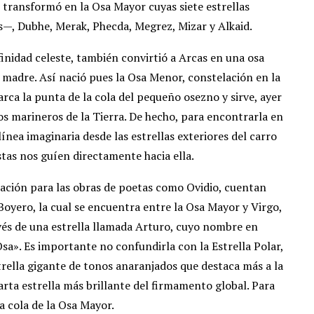
 transformó en la Osa Mayor cuyas siete estrellas
as—, Dubhe, Merak, Phecda, Megrez, Mizar y Alkaid.
nfinidad celeste, también convirtió a Arcas en una osa
adre. Así nació pues la Osa Menor, constelación en la
 marca la punta de la cola del pequeño osezno y sirve, ayer
os marineros de la Tierra. De hecho, para encontrarla en
ínea imaginaria desde las estrellas exteriores del carro
tas nos guíen directamente hacia ella.
iración para las obras de poetas como Ovidio, cuentan
Boyero, la cual se encuentra entre la Osa Mayor y Virgo,
ravés de una estrella llamada Arturo, cuyo nombre en
Osa». Es importante no confundirla con la Estrella Polar,
trella gigante de tonos anaranjados que destaca más a la
uarta estrella más brillante del firmamento global. Para
a cola de la Osa Mayor.