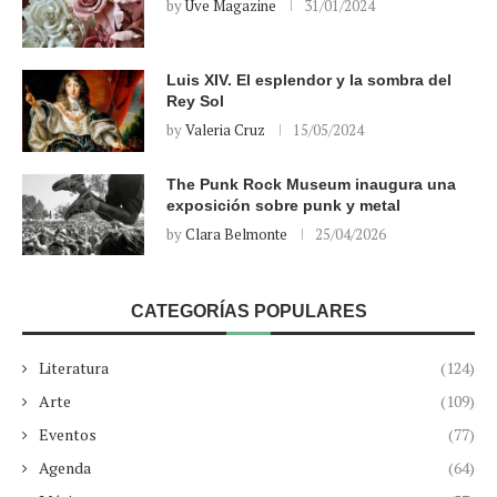
by
Uve Magazine
31/01/2024
Luis XIV. El esplendor y la sombra del
Rey Sol
by
Valeria Cruz
15/05/2024
The Punk Rock Museum inaugura una
exposición sobre punk y metal
by
Clara Belmonte
25/04/2026
CATEGORÍAS POPULARES
Literatura
(124)
Arte
(109)
Eventos
(77)
Agenda
(64)