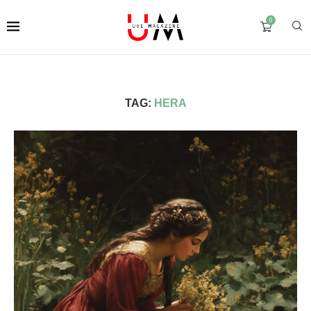
0
TAG:
HERA