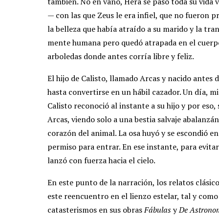
también. No en vano, Hera se pasó toda su vida
— con las que Zeus le era infiel, que no fueron p
la belleza que había atraído a su marido y la tr
mente humana pero quedó atrapada en el cuerpo 
arboledas donde antes corría libre y feliz.
El hijo de Calisto, llamado Arcas y nacido antes
hasta convertirse en un hábil cazador. Un día, mi
Calisto reconoció al instante a su hijo y por eso,
Arcas, viendo solo a una bestia salvaje abalanzá
corazón del animal. La osa huyó y se escondió e
permiso para entrar. En ese instante, para evitar 
lanzó con fuerza hacia el cielo.
En este punto de la narración, los relatos clásico
este reencuentro en el lienzo estelar, tal y como 
catasterismos en sus obras
Fábulas
y
De Astrono