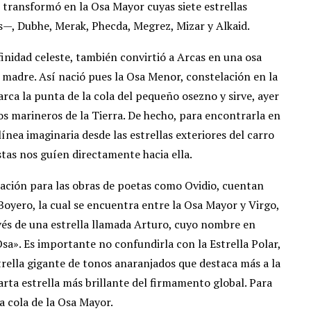
 transformó en la Osa Mayor cuyas siete estrellas
as—, Dubhe, Merak, Phecda, Megrez, Mizar y Alkaid.
nfinidad celeste, también convirtió a Arcas en una osa
adre. Así nació pues la Osa Menor, constelación en la
 marca la punta de la cola del pequeño osezno y sirve, ayer
os marineros de la Tierra. De hecho, para encontrarla en
ínea imaginaria desde las estrellas exteriores del carro
tas nos guíen directamente hacia ella.
iración para las obras de poetas como Ovidio, cuentan
Boyero, la cual se encuentra entre la Osa Mayor y Virgo,
ravés de una estrella llamada Arturo, cuyo nombre en
Osa». Es importante no confundirla con la Estrella Polar,
trella gigante de tonos anaranjados que destaca más a la
uarta estrella más brillante del firmamento global. Para
a cola de la Osa Mayor.