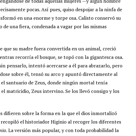
 vengándose de todas aquellas mujeres —y algún hombre
recisamente pocas. Así pues, quiso despojar a la ninfa de
ansformó en una enorme y torpe osa. Calisto conservó su
de una fiera, condenada a vagar por las mismas
 de que su madre fuera convertida en un animal, creció
entras recorría el bosque, se topó con la gigantesca osa.
 sin pensarlo, intentó acercarse a él para abrazarlo, pero
ndose sobre él, tensó su arco y apuntó directamente al
n el santuario de Zeus, donde ningún mortal tenía
el matricidio, Zeus intervino. Se los llevó consigo y los
s difieren sobre la forma en la que el dios inmortalizó
recopiló el historiador Higinio al recoger los diferentes
mia
. La versión más popular, y con toda probabilidad la