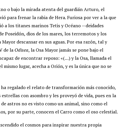
o o bajo la mirada atenta del guardián Arturo, el
ió para frenar la rabia de Hera. Furiosa por ver a la que
dió a los titanes marinos Tetis y Océano —deidades
e Poseidón, dios de los mares, los terremotos y los
a Mayor descansar en sus aguas. Por esa razón, tal y
V de la
Odisea
, la Osa Mayor jamás se pone bajo el
incapaz de encontrar reposo: «(…) y la Osa, llamada el
l mismo lugar, acecha a Orión, y es la única que no se
 ha regalado el relato de transformación más conocido,
s estrellas con asombro y les proveyó de vida, pues en la
de astros no es visto como un animal, sino como el
os, por su parte, conocen el Carro como el oso celestial.
rascendido el cosmos para inspirar nuestra propia