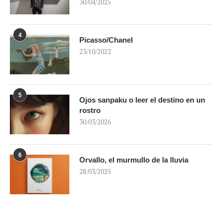
30/04/2025
4
Picasso/Chanel
23/10/2022
5
Ojos sanpaku o leer el destino en un
rostro
30/03/2026
6
Orvallo, el murmullo de la lluvia
28/03/2025