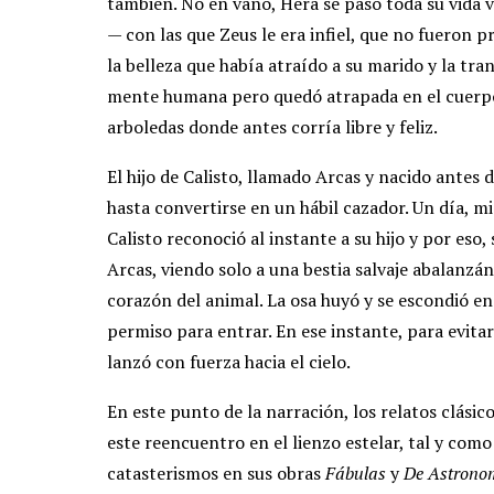
también. No en vano, Hera se pasó toda su vida
— con las que Zeus le era infiel, que no fueron p
la belleza que había atraído a su marido y la tr
mente humana pero quedó atrapada en el cuerpo 
arboledas donde antes corría libre y feliz.
El hijo de Calisto, llamado Arcas y nacido antes
hasta convertirse en un hábil cazador. Un día, mi
Calisto reconoció al instante a su hijo y por eso,
Arcas, viendo solo a una bestia salvaje abalanzá
corazón del animal. La osa huyó y se escondió e
permiso para entrar. En ese instante, para evitar 
lanzó con fuerza hacia el cielo.
En este punto de la narración, los relatos clásico
este reencuentro en el lienzo estelar, tal y como 
catasterismos en sus obras
Fábulas
y
De Astrono