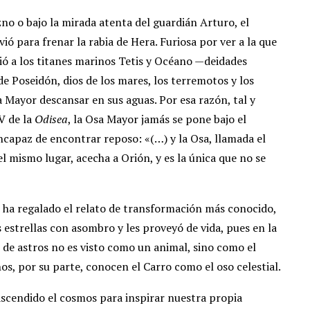
o o bajo la mirada atenta del guardián Arturo, el
ió para frenar la rabia de Hera. Furiosa por ver a la que
dió a los titanes marinos Tetis y Océano —deidades
e Poseidón, dios de los mares, los terremotos y los
a Mayor descansar en sus aguas. Por esa razón, tal y
V de la
Odisea
, la Osa Mayor jamás se pone bajo el
incapaz de encontrar reposo: «(…) y la Osa, llamada el
l mismo lugar, acecha a Orión, y es la única que no se
 ha regalado el relato de transformación más conocido,
s estrellas con asombro y les proveyó de vida, pues en la
de astros no es visto como un animal, sino como el
os, por su parte, conocen el Carro como el oso celestial.
rascendido el cosmos para inspirar nuestra propia