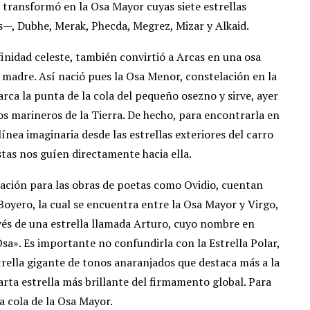
 transformó en la Osa Mayor cuyas siete estrellas
as—, Dubhe, Merak, Phecda, Megrez, Mizar y Alkaid.
nfinidad celeste, también convirtió a Arcas en una osa
adre. Así nació pues la Osa Menor, constelación en la
 marca la punta de la cola del pequeño osezno y sirve, ayer
os marineros de la Tierra. De hecho, para encontrarla en
ínea imaginaria desde las estrellas exteriores del carro
tas nos guíen directamente hacia ella.
iración para las obras de poetas como Ovidio, cuentan
Boyero, la cual se encuentra entre la Osa Mayor y Virgo,
ravés de una estrella llamada Arturo, cuyo nombre en
Osa». Es importante no confundirla con la Estrella Polar,
trella gigante de tonos anaranjados que destaca más a la
uarta estrella más brillante del firmamento global. Para
a cola de la Osa Mayor.