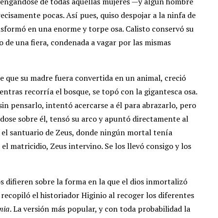
 vengándose de todas aquellas mujeres —y algún hombre
recisamente pocas. Así pues, quiso despojar a la ninfa de
ansformó en una enorme y torpe osa. Calisto conservó su
de una fiera, condenada a vagar por las mismas
 de que su madre fuera convertida en un animal, creció
entras recorría el bosque, se topó con la gigantesca osa.
 sin pensarlo, intentó acercarse a él para abrazarlo, pero
ndose sobre él, tensó su arco y apuntó directamente al
n el santuario de Zeus, donde ningún mortal tenía
el matricidio, Zeus intervino. Se los llevó consigo y los
s difieren sobre la forma en la que el dios inmortalizó
recopiló el historiador Higinio al recoger los diferentes
mia
. La versión más popular, y con toda probabilidad la