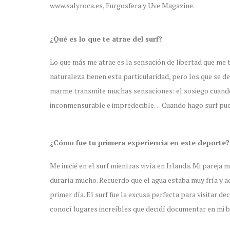
www.salyroca.es, Furgosfera y Uve Magazine.
¿Qué es lo que te atrae del surf?
Lo que más me atrae es la sensación de libertad que me 
naturaleza tienen esta particularidad, pero los que se d
marme transmite muchas sensaciones: el sosiego cuando
inconmensurable e impredecible… Cuando hago surf puedo
¿Cómo fue tu primera experiencia en este deporte?
Me inicié en el surf mientras vivía en Irlanda. Mi pareja
duraría mucho. Recuerdo que el agua estaba muy fría y
primer día. El surf fue la excusa perfecta para visitar d
conocí lugares increíbles que decidí documentar en mi 