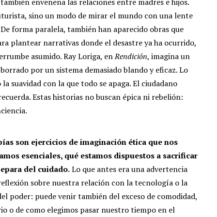
 también envenena las relaciones entre madres e hijos.
uturista, sino un modo de mirar el mundo con una lente
. De forma paralela, también han aparecido obras que
ara plantear narrativas donde el desastre ya ha ocurrido,
errumbe asumido. Ray Loriga, en
Rendición
, imagina un
orrado por un sistema demasiado blando y eficaz. Lo
no la suavidad con la que todo se apaga. El ciudadano
recuerda. Estas historias no buscan épica ni rebelión:
nciencia.
pías son ejercicios de imaginación ética que nos
amos esenciales, qué estamos dispuestos a sacrificar
separa del cuidado.
Lo que antes era una advertencia
eflexión sobre nuestra relación con la tecnología o la
del poder: puede venir también del exceso de comodidad,
ario o de como elegimos pasar nuestro tiempo en el