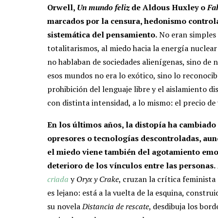
Orwell,
Un mundo feliz
de Aldous Huxley o
Fa
marcados por la censura, hedonismo controlad
sistemática del pensamiento.
No eran simples e
totalitarismos, al miedo hacia la energía nuclear
no hablaban de sociedades alienígenas, sino de 
esos mundos no era lo exótico, sino lo reconocibl
prohibición del lenguaje libre y el aislamiento d
con distinta intensidad, a lo mismo: el precio de v
En los últimos años, la distopía ha cambiado 
opresores o tecnologías descontroladas, aun
el miedo viene también del agotamiento emoc
deterioro de los vínculos entre las personas.
criada
y
Oryx y Crake
, cruzan la crítica feminist
es lejano: está a la vuelta de la esquina, const
su novela
Distancia de rescate
, desdibuja los bord