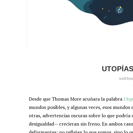
UTOPÍAS
writte
Desde que Thomas More acuñara la palabra
Utop
mundos posibles, y algunas veces, esos mundos 
otras, advertencias oscuras sobre lo que podría o
desigualdad— crecieran sin freno. En ambos caso
deformantes: no reflejan lo que somos, sino lo q