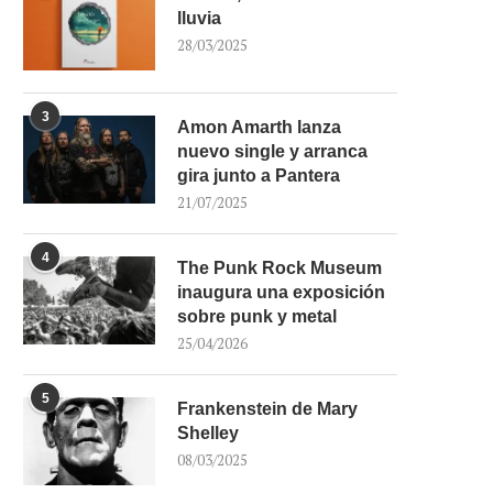
lluvia
28/03/2025
3
Amon Amarth lanza
nuevo single y arranca
gira junto a Pantera
21/07/2025
4
The Punk Rock Museum
inaugura una exposición
sobre punk y metal
25/04/2026
5
Frankenstein de Mary
Shelley
08/03/2025