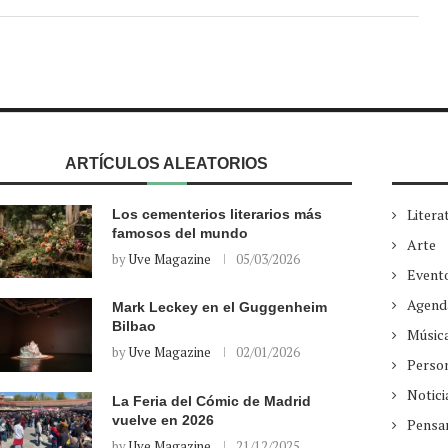
ARTÍCULOS ALEATORIOS
Litera
Los cementerios literarios más
famosos del mundo
Arte
by
Uve Magazine
05/03/2026
Event
Agend
Mark Leckey en el Guggenheim
Bilbao
Músic
by
Uve Magazine
02/01/2026
Perso
Notici
La Feria del Cómic de Madrid
vuelve en 2026
Pensa
by
Uve Magazine
21/12/2025