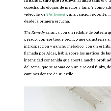
la banda, sino que lo eleva.
El disco salió el 6 
cosechando elogios de medios y fans. Y como ade
videoclip de
The Remedy
, una canción potente, 
desde la primera escucha.
The Remedy
arranca con un redoble de batería que
pesado, con ese toque técnico que caracteriza al
introspección y gancho melódico, con un estribil
firmada por Alder, habla sobre los matices de la
intensidad contenida que aporta mucha profundi
del tema, que se asoma con un aire casi funky,
caminos dentro de su estilo.