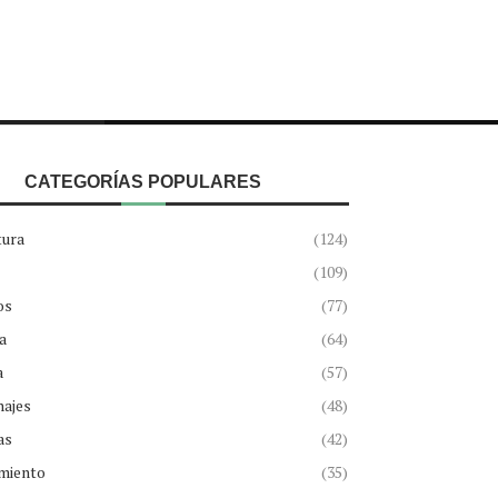
CATEGORÍAS POPULARES
tura
(124)
(109)
os
(77)
a
(64)
a
(57)
najes
(48)
as
(42)
miento
(35)