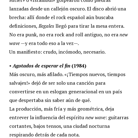
Hitler» o «Istambul» golpearon como piedras
lanzadas desde un callejón oscuro. El disco abrió una
brecha: allí donde el rock español aún buscaba
definiciones,
Ilegales
llegó para tirar la mesa entera.
No era punk, no era rock and roll antiguo, no era
new
wave
—y era todo eso a la vez—.
Un manifiesto: crudo, incómodo, necesario.
•
Agotados de esperar el fin
(1984)
Más oscuro, más afilado. «¡Tiempos nuevos, tiempos
salvajes!» dejó de ser solo una canción para
convertirse en un eslogan generacional en un país
que despertaba sin saber aún de qué.
La producción, más fría y más geométrica, deja
entrever la influencia del espíritu
new wave
: guitarras
cortantes, bajos tensos, una ciudad nocturna
respirando detrás de cada nota.