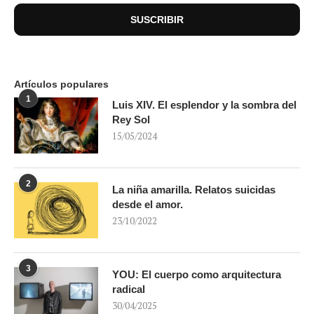
Artículos populares
1
Luis XIV. El esplendor y la sombra del
Rey Sol
15/05/2024
2
La niña amarilla. Relatos suicidas
desde el amor.
23/10/2022
3
YOU: El cuerpo como arquitectura
radical
30/04/2025