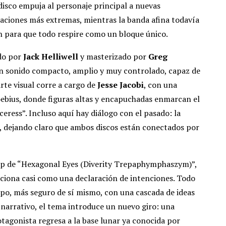
disco empuja al personaje principal a nuevas
aciones más extremas, mientras la banda afina todavía
 para que todo respire como un bloque único.
ido por
Jack Helliwell
y masterizado por
Greg
un sonido compacto, amplio y muy controlado, capaz de
rte visual corre a cargo de
Jesse Jacobi
, con una
bius, donde figuras altas y encapuchadas enmarcan el
eress”. Incluso aquí hay diálogo con el pasado: la
, dejando claro que ambos discos están conectados por
lip de “Hexagonal Eyes (Diverity Trepaphymphaszym)”,
nciona casi como una declaración de intenciones. Todo
po, más seguro de sí mismo, con una cascada de ideas
narrativo, el tema introduce un nuevo giro: una
agonista regresa a la base lunar ya conocida por