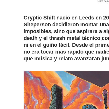
writte
Cryptic Shift
nació en Leeds en 2
Sheperson
decidieron montar una b
imposibles, sino que aspirara a a
death y el thrash metal técnico con
ni en el guiño fácil. Desde el pri
no era tocar más rápido que nadie
que música y relato avanzaran j