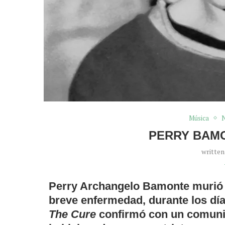
Música
N
PERRY BAMO
writte
Perry Archangelo Bamonte murió a
breve enfermedad, durante los dí
The Cure
confirmó con un comunic