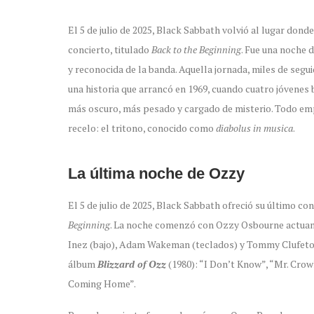
El 5 de julio de 2025, Black Sabbath volvió al lugar do
concierto, titulado
Back to the Beginning
. Fue una noche 
y reconocida de la banda. Aquella jornada, miles de segui
una historia que arrancó en 1969, cuando cuatro jóvenes 
más oscuro, más pesado y cargado de misterio. Todo em
recelo: el tritono, conocido como
diabolus in musica
.
La última noche de Ozzy
El 5 de julio de 2025, Black Sabbath ofreció su último c
Beginning
. La noche comenzó con Ozzy Osbourne actuand
Inez (bajo), Adam Wakeman (teclados) y Tommy Clufetos 
álbum
Blizzard of Ozz
(1980): “I Don’t Know”, “Mr. Crow
Coming Home”.