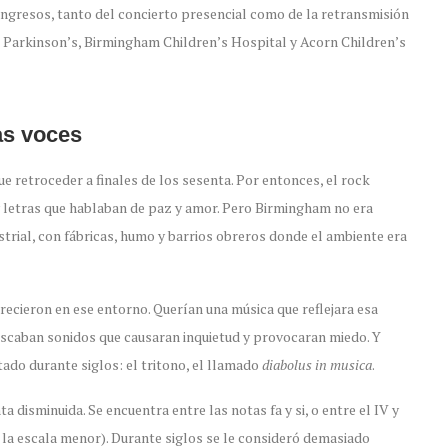
 ingresos, tanto del concierto presencial como de la retransmisión
 Parkinson’s, Birmingham Children’s Hospital y Acorn Children’s
as voces
e retroceder a finales de los sesenta. Por entonces, el rock
 y letras que hablaban de paz y amor. Pero Birmingham no era
strial, con fábricas, humo y barrios obreros donde el ambiente era
ecieron en ese entorno. Querían una música que reflejara esa
uscaban sonidos que causaran inquietud y provocaran miedo. Y
tado durante siglos: el tritono, el llamado
diabolus in musica
.
 disminuida. Se encuentra entre las notas fa y si, o entre el IV y
en la escala menor). Durante siglos se le consideró demasiado