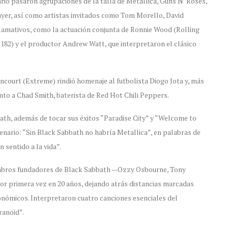
rio pasaron agrupaciones de la talla de Metallica, Guns N’ Roses,
yer, así como artistas invitados como Tom Morello, David
amativos, como la actuación conjunta de Ronnie Wood (Rolling
-182) y el productor Andrew Watt, que interpretaron el clásico
court (Extreme) rindió homenaje al futbolista Diogo Jota y, más
nto a Chad Smith, baterista de Red Hot Chili Peppers.
ath, además de tocar sus éxitos “Paradise City” y “Welcome to
cenario: “Sin Black Sabbath no habría Metallica”, en palabras de
 sentido a la vida”.
iembros fundadores de Black Sabbath —Ozzy Osbourne, Tony
or primera vez en 20 años, dejando atrás distancias marcadas
nómicos. Interpretaron cuatro canciones esenciales del
ranoid”.