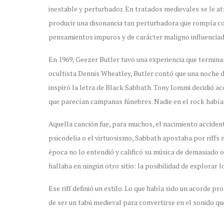
inestable y perturbador. En tratados medievales se le at
producir una disonancia tan perturbadora que rompía con 
pensamientos impuros y de carácter maligno influenciad
En 1969, Geezer Butler tuvo una experiencia que termin
ocultista Dennis Wheatley, Butler contó que una noche de
inspiró la letra de Black Sabbath. Tony Iommi decidió ac
que parecían campanas fúnebres. Nadie en el rock habí
Aquella canción fue, para muchos, el nacimiento acciden
psicodelia o el virtuosismo, Sabbath apostaba por riffs 
época no lo entendió y calificó su música de demasiado o
hallaba en ningún otro sitio: la posibilidad de explorar 
Ese riff definió un estilo. Lo que había sido un acorde pr
de ser un tabú medieval para convertirse en el sonido que