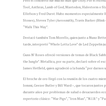
Pero el concierto fue mucho más que Ozzy. Por el escena
Tool, Anthrax, Lamb of God, Mastodon, Halestorm o Sla
Ellefson y Fred Durst. Hubo momentos especialmente ll
Stones), Steven Tyler (Aerosmith), Travis Barker (Blink
“Walk This Way”.
Destacó también Tom Morello, quien junto a Nuno Betten
tarde, interpretó “Whole Lotta Love” de Led Zeppelin ju
Guns N’ Roses ofreció versiones de temas de Black Sabb
the Jungle”. Metallica, por su parte, declaró sobre el es
James Hetfield, quien agradeció a la banda “por darnos un
El broche de oro llegó con la reunión de los cuatro m
Iommi, Geezer Butler y Bill Ward—, que tocaron juntos p
durante años por problemas de salud o desacuerdos eco
repertorio clásico: “War Pigs”, “Iron Man”, “N.I.B.” y “Pa