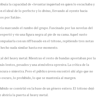
ribuía la capacidad de «levantar inquietud en quien lo escuchaba y
el ideal de lo perfecto y lo divino, llevando al oyente hacia
os por Satán».
aría marcando el rumbo del grupo. Fascinado por las novelas del
spertó y vio una figura negra al pie de su cama. Aquel susto
ompañarla con un riff basado en el tritono, repitiendo tres notas
a hecho nada similar hasta ese momento.
tal del heavy metal. Mientras el resto de bandas apostaban por la
más lentos, pesados y una atmósfera opresiva. La crítica de la
scura o siniestra. Pero el público joven encontró ahí algo que no
lo oscuro, lo prohibido, lo que se mantenía al margen.
ohibido se convirtió en la base de un género entero. El tritono dejó
 abriría la puerta al heavy metal.