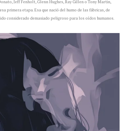
Donato, Jeff Fenholt, Glenn Hughes, Ray Gillen o Tony Martin,
sa primera etapa. Esa que nació del humo de las fábricas, de
ía sido considerado demasiado peligroso para los oídos humanos.