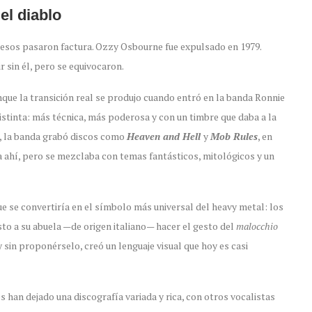
el diablo
xcesos pasaron factura. Ozzy Osbourne fue expulsado en 1979.
sin él, pero se equivocaron.
que la transición real se produjo cuando
entró en la banda Ronnie
istinta: más técnica, más poderosa y con un timbre que daba a la
za, la banda grabó discos como
Heaven and Hell
y
Mob Rules
, en
a ahí, pero se mezclaba con temas fantásticos, mitológicos y un
e se convertiría en el símbolo más universal del heavy metal: los
isto a su abuela —de origen italiano— hacer el gesto del
malocchio
y sin proponérselo, creó un lenguaje visual que hoy es casi
s han dejado una discografía variada y rica, con otros vocalistas