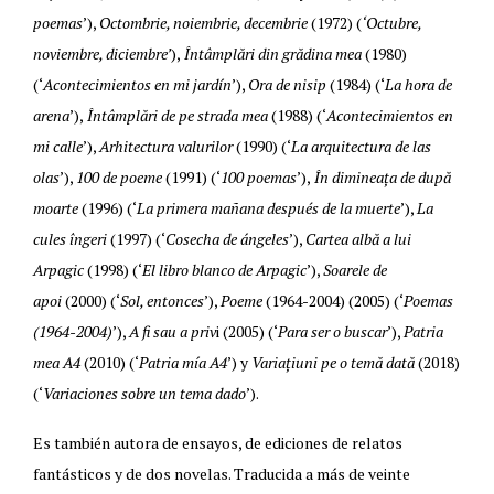
poemas
’),
Octombrie, noiembrie, decembrie
(1972) (
‘Octubre,
noviembre, diciembre’
),
Întâmplări din grădina mea
(1980)
(‘
Acontecimientos en mi jardín
’),
Ora de nisip
(1984) (‘
La hora de
arena
’),
Întâmplări de pe strada mea
(1988) (‘
Acontecimientos en
mi calle
’),
Arhitectura valurilor
(1990) (‘
La arquitectura de las
olas
’),
100 de poeme
(1991) (‘
100 poemas
’),
În dimineața de după
moarte
(1996) (‘
La primera mañana después de la muerte
’),
La
cules îngeri
(1997) (‘
Cosecha de ángeles
’),
Cartea albă a lui
Arpagic
(1998) (‘
El libro blanco de Arpagic
’),
Soarele de
apoi
(2000) (‘
Sol, entonces
’),
Poeme
(1964-2004) (2005) (‘
Poemas
(1964-2004)
’),
A fi sau a priv
i (2005) (‘
Para ser o buscar
’),
Patria
mea A4
(2010) (‘
Patria mía A4
’) y
Variațiuni pe o temă dată
(2018)
(‘
Variaciones sobre un tema dado
’).
Es también autora de ensayos, de ediciones de relatos
fantásticos y de dos novelas. Traducida a más de veinte