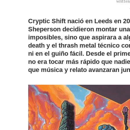
writte
Cryptic Shift
nació en Leeds en 2
Sheperson
decidieron montar una b
imposibles, sino que aspirara a a
death y el thrash metal técnico con
ni en el guiño fácil. Desde el pri
no era tocar más rápido que nadie
que música y relato avanzaran j