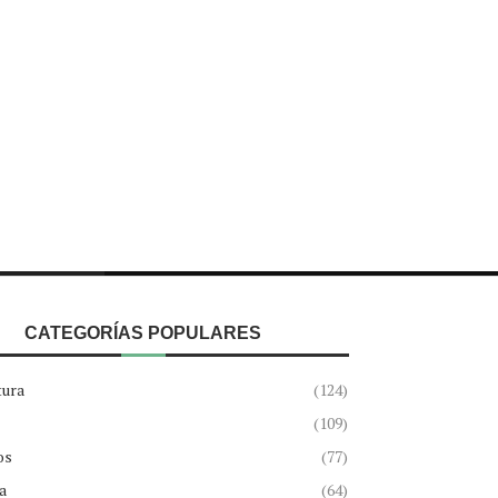
CATEGORÍAS POPULARES
tura
(124)
(109)
os
(77)
a
(64)