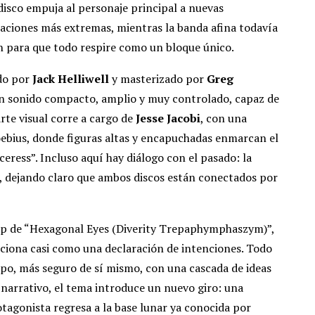
disco empuja al personaje principal a nuevas
aciones más extremas, mientras la banda afina todavía
 para que todo respire como un bloque único.
ido por
Jack Helliwell
y masterizado por
Greg
un sonido compacto, amplio y muy controlado, capaz de
rte visual corre a cargo de
Jesse Jacobi
, con una
bius, donde figuras altas y encapuchadas enmarcan el
eress”. Incluso aquí hay diálogo con el pasado: la
, dejando claro que ambos discos están conectados por
lip de “Hexagonal Eyes (Diverity Trepaphymphaszym)”,
nciona casi como una declaración de intenciones. Todo
po, más seguro de sí mismo, con una cascada de ideas
narrativo, el tema introduce un nuevo giro: una
agonista regresa a la base lunar ya conocida por