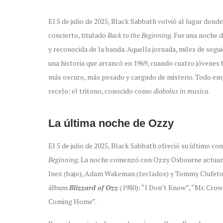
El 5 de julio de 2025, Black Sabbath volvió al lugar do
concierto, titulado
Back to the Beginning
. Fue una noche 
y reconocida de la banda. Aquella jornada, miles de segui
una historia que arrancó en 1969, cuando cuatro jóvenes 
más oscuro, más pesado y cargado de misterio. Todo em
recelo: el tritono, conocido como
diabolus in musica
.
La última noche de Ozzy
El 5 de julio de 2025, Black Sabbath ofreció su último c
Beginning
. La noche comenzó con Ozzy Osbourne actuand
Inez (bajo), Adam Wakeman (teclados) y Tommy Clufetos 
álbum
Blizzard of Ozz
(1980): “I Don’t Know”, “Mr. Crow
Coming Home”.