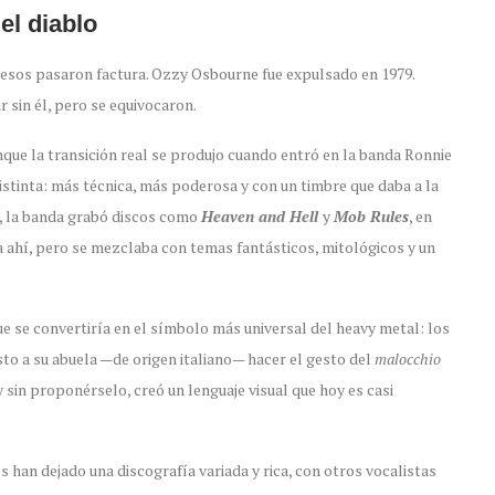
el diablo
xcesos pasaron factura. Ozzy Osbourne fue expulsado en 1979.
sin él, pero se equivocaron.
que la transición real se produjo cuando
entró en la banda Ronnie
istinta: más técnica, más poderosa y con un timbre que daba a la
za, la banda grabó discos como
Heaven and Hell
y
Mob Rules
, en
a ahí, pero se mezclaba con temas fantásticos, mitológicos y un
e se convertiría en el símbolo más universal del heavy metal: los
isto a su abuela —de origen italiano— hacer el gesto del
malocchio
y sin proponérselo, creó un lenguaje visual que hoy es casi
s han dejado una discografía variada y rica, con otros vocalistas