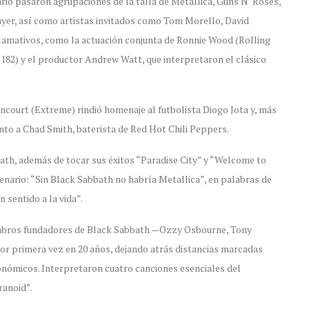
rio pasaron agrupaciones de la talla de Metallica, Guns N’ Roses,
yer, así como artistas invitados como Tom Morello, David
amativos, como la actuación conjunta de Ronnie Wood (Rolling
-182) y el productor Andrew Watt, que interpretaron el clásico
court (Extreme) rindió homenaje al futbolista Diogo Jota y, más
nto a Chad Smith, baterista de Red Hot Chili Peppers.
ath, además de tocar sus éxitos “Paradise City” y “Welcome to
cenario: “Sin Black Sabbath no habría Metallica”, en palabras de
 sentido a la vida”.
iembros fundadores de Black Sabbath —Ozzy Osbourne, Tony
or primera vez en 20 años, dejando atrás distancias marcadas
nómicos. Interpretaron cuatro canciones esenciales del
ranoid”.