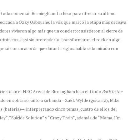
nde todo comenzó: Birmingham. Lo hizo para ofrecer su último
dedicada a Ozzy Osbourne, la voz que marcó la etapa más decisiva
dores vivieron algo más que un concierto: asistieron al cierre de
británicos, casi sin pretenderlo, transformaron el rock en algo
pezó con un acorde que durante siglos había sido mirado con
oncierto en el NEC Arena de Birmingham bajo el título
Back to the
o en solitario junto a su banda —Zakk Wylde (guitarra), Mike
(batería)—, interpretando cinco temas, cuatro de ellos del
ley”, “Suicide Solution” y “Crazy Train”, además de “Mama, I’m