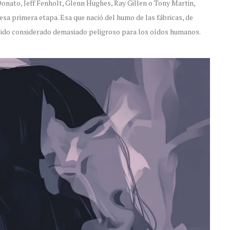
Donato, Jeff Fenholt, Glenn Hughes, Ray Gillen o Tony Martin,
sa primera etapa. Esa que nació del humo de las fábricas, de
ía sido considerado demasiado peligroso para los oídos humanos.