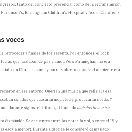
 ingresos, tanto del concierto presencial como de la retransmisión
 Parkinson’s, Birmingham Children’s Hospital y Acorn Children’s
as voces
e retroceder a finales de los sesenta. Por entonces, el rock
 y letras que hablaban de paz y amor. Pero Birmingham no era
strial, con fábricas, humo y barrios obreros donde el ambiente era
ecieron en ese entorno. Querían una música que reflejara esa
uscaban sonidos que causaran inquietud y provocaran miedo. Y
tado durante siglos: el tritono, el llamado
diabolus in musica
.
 disminuida. Se encuentra entre las notas fa y si, o entre el IV y
en la escala menor). Durante siglos se le consideró demasiado