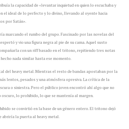
ribuía la capacidad de «levantar inquietud en quien lo escuchaba y
el ideal de lo perfecto y lo divino, llevando al oyente hacia
os por Satán».
aría marcando el rumbo del grupo. Fascinado por las novelas del
spertó y vio una figura negra al pie de su cama. Aquel susto
ompañarla con un riff basado en el tritono, repitiendo tres notas
a hecho nada similar hasta ese momento.
tal del heavy metal. Mientras el resto de bandas apostaban por la
más lentos, pesados y una atmósfera opresiva. La crítica de la
scura o siniestra. Pero el público joven encontró ahí algo que no
lo oscuro, lo prohibido, lo que se mantenía al margen.
ohibido se convirtió en la base de un género entero. El tritono dejó
 abriría la puerta al heavy metal.