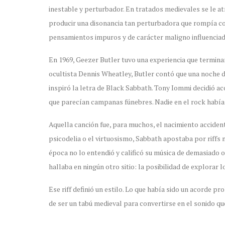
inestable y perturbador. En tratados medievales se le at
producir una disonancia tan perturbadora que rompía con 
pensamientos impuros y de carácter maligno influenciad
En 1969, Geezer Butler tuvo una experiencia que termin
ocultista Dennis Wheatley, Butler contó que una noche de
inspiró la letra de Black Sabbath. Tony Iommi decidió ac
que parecían campanas fúnebres. Nadie en el rock habí
Aquella canción fue, para muchos, el nacimiento acciden
psicodelia o el virtuosismo, Sabbath apostaba por riffs 
época no lo entendió y calificó su música de demasiado o
hallaba en ningún otro sitio: la posibilidad de explorar 
Ese riff definió un estilo. Lo que había sido un acorde pr
de ser un tabú medieval para convertirse en el sonido que