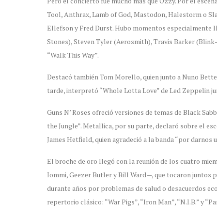
Pero el concierto fue mucho más que Ozzy. Por el escena
Tool, Anthrax, Lamb of God, Mastodon, Halestorm o Sla
Ellefson y Fred Durst. Hubo momentos especialmente ll
Stones), Steven Tyler (Aerosmith), Travis Barker (Blink
“Walk This Way”.
Destacó también Tom Morello, quien junto a Nuno Betten
tarde, interpretó “Whole Lotta Love” de Led Zeppelin ju
Guns N’ Roses ofreció versiones de temas de Black Sabb
the Jungle”. Metallica, por su parte, declaró sobre el es
James Hetfield, quien agradeció a la banda “por darnos un
El broche de oro llegó con la reunión de los cuatro m
Iommi, Geezer Butler y Bill Ward—, que tocaron juntos p
durante años por problemas de salud o desacuerdos eco
repertorio clásico: “War Pigs”, “Iron Man”, “N.I.B.” y “Pa