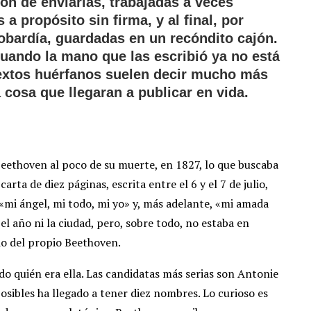
ión de enviarlas, trabajadas a veces
 propósito sin firma, y al final, por
obardía, guardadas en un recóndito cajón.
ando la mano que las escribió ya no está
 textos huérfanos suelen decir mucho más
 cosa que llegaran a publicar en vida.
Beethoven al poco de su muerte, en 1827, lo que buscaba
rta de diez páginas, escrita entre el 6 y el 7 de julio,
 «mi ángel, mi todo, mi yo» y, más adelante, «mi amada
l año ni la ciudad, pero, sobre todo, no estaba en
rio del propio Beethoven.
o quién era ella. Las candidatas más serias son Antonie
osibles ha llegado a tener diez nombres. Lo curioso es