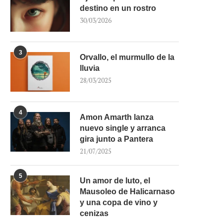
destino en un rostro
30/03/2026
3
Orvallo, el murmullo de la
lluvia
28/03/2025
4
Amon Amarth lanza
nuevo single y arranca
gira junto a Pantera
21/07/2025
5
Un amor de luto, el
Mausoleo de Halicarnaso
y una copa de vino y
cenizas