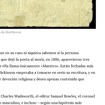
a de Beethoven
e en su caso ni siquiera sabemos si la persona
 que dejó la poeta al morir, en 1886, aparecieron tres
ue ella llama únicamente «Maestro». Están fechadas más
Dickinson empezaba a tomarse en serio su escritura, y en
de devoción religiosa y deseo apenas contenido que
o Charles Wadsworth, el editor Samuel Bowles, el coronel
n masculino, e incluso —según una hipótesis más