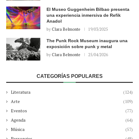
El Museo Guggenheim Bilbao presenta
una experiencia inmersiva de Refik
Anadol
by
Clara Belmonte
19/03/2025
The Punk Rock Museum inaugura una
exposición sobre punk y metal
by
Clara Belmonte
25/04/2026
CATEGORÍAS POPULARES
Literatura
(124)
Arte
(109)
Eventos
(77)
Agenda
(64)
Música
(57)
Personajes
(48)