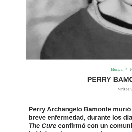
Música
N
PERRY BAMO
writte
Perry Archangelo Bamonte murió a
breve enfermedad, durante los dí
The Cure
confirmó con un comunic