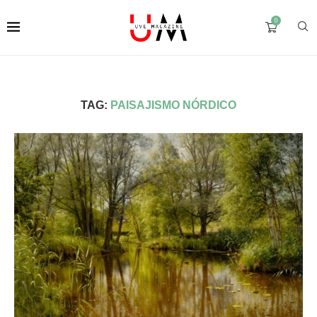
0
TAG:
PAISAJISMO NÓRDICO