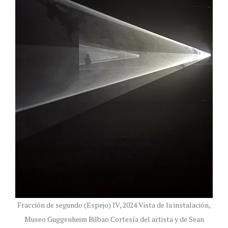
Fracción de segundo (Espejo) IV, 2024 Vista de la instalación,
Museo Guggenheim Bilbao Cortesía del artista y de Sean