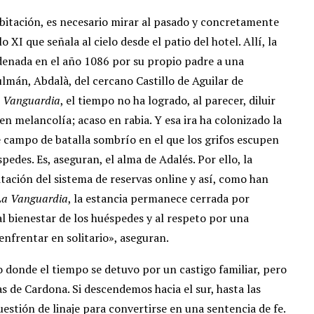
itación, es necesario mirar al pasado y concretamente
o XI que señala al cielo desde el patio del hotel. Allí, la
denada en el año 1086 por su propio padre a una
mán, Abdalà, del cercano Castillo de Aguilar de
 Vanguardia
, el tiempo no ha logrado, al parecer, diluir
n melancolía; acaso en rabia. Y esa ira ha colonizado la
e campo de batalla sombrío en el que los grifos escupen
pedes. Es, aseguran, el alma de Adalés. Por ello, la
itación del sistema de reservas online y así, como han
La Vanguardia
, la estancia permanece cerrada por
l bienestar de los huéspedes y al respeto por una
enfrentar en solitario», aseguran.
jo donde el tiempo se detuvo por un castigo familiar, pero
as de Cardona. Si descendemos hacia el sur, hasta las
uestión de linaje para convertirse en una sentencia de fe.