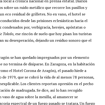
local a crónica nacional en prensa estatal. Diarios
s sobre un ruido metálico que recorre los pasillos y
un eco residual de grilletes. No en vano, el hotel se
conducidos desde las prisiones eclesiásticas hacia el
ez condenados por, verbigracia, herejes, apóstatas o
e Toledo
, ese rincón de suelo que hoy pisan los turistas
an su desesperación, dejando un residuo sonoro que el
 Aragón se han quedado impregnados por un elemento
 no termina de disiparse. En Zaragoza, en la habitación
omo el Hotel Corona de Aragón), el pasado hiede a
io de 1979, que se cobró la vida de al menos 78 personas,
inexplicable. Los clientes reportan opresión en el pecho
bitación de madrugada. Se dice, así lo han recogido
un vaso de agua sobre la mesilla, al amanecer se
escoria espectral de un fuego pasado se tratara. Un fuego