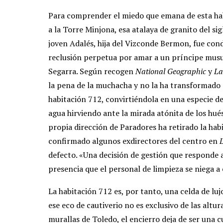
Para comprender el miedo que emana de esta hab
a la Torre Minjona, esa atalaya de granito del sigl
joven Adalés, hija del Vizconde Bermon, fue con
reclusión perpetua por amar a un príncipe musul
Segarra. Según recogen
National Geographic
y
La
la pena de la muchacha y no la ha transformado e
habitación 712, convirtiéndola en una especie d
agua hirviendo ante la mirada atónita de los hués
propia dirección de Paradores ha retirado la hab
confirmado algunos exdirectores del centro en
defecto. «Una decisión de gestión que responde a
presencia que el personal de limpieza se niega a 
La habitación 712 es, por tanto, una celda de lu
ese eco de cautiverio no es exclusivo de las altur
murallas de Toledo, el encierro deja de ser una c