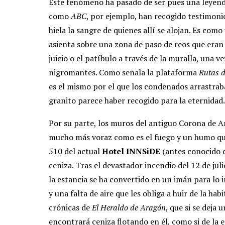
Este fenómeno ha pasado de ser pues una leyenda 
como
ABC
, por ejemplo, han recogido testimonio
hiela la sangre de quienes allí se alojan. Es como 
asienta sobre una zona de paso de reos que eran 
juicio o el patíbulo a través de la muralla, una v
nigromantes. Como señala la plataforma
Rutas d
es el mismo por el que los condenados arrastrab
granito parece haber recogido para la eternidad.
Por su parte, los muros del antiguo Corona de
mucho más voraz como es el fuego y un humo que
510 del actual
Hotel INNSiDE
(antes conocido c
ceniza. Tras el devastador incendio del 12 de jul
la estancia se ha convertido en un imán para lo 
y una falta de aire que les obliga a huir de la ha
crónicas de
El Heraldo de Aragón
, que si se deja 
encontrará ceniza flotando en él, como si de la 