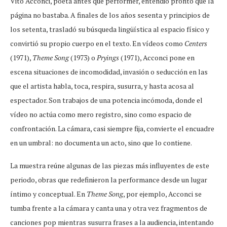
Vito Acconci, poeta antes que performer, entendió pronto que la
página no bastaba. A finales de los años sesenta y principios de
los setenta, trasladó su búsqueda lingüística al espacio físico y
convirtió su propio cuerpo en el texto. En vídeos como
Centers
(1971),
Theme Song
(1973) o
Pryings
(1971), Acconci pone en
escena situaciones de incomodidad, invasión o seducción en las
que el artista habla, toca, respira, susurra, y hasta acosa al
espectador. Son trabajos de una potencia incómoda, donde el
vídeo no actúa como mero registro, sino como espacio de
confrontación. La cámara, casi siempre fija, convierte el encuadre
en un umbral: no documenta un acto, sino que lo contiene.
La muestra reúne algunas de las piezas más influyentes de este
periodo, obras que redefinieron la performance desde un lugar
íntimo y conceptual. En
Theme Song
, por ejemplo, Acconci se
tumba frente a la cámara y canta una y otra vez fragmentos de
canciones pop mientras susurra frases a la audiencia, intentando