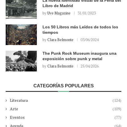
La nueva identidad visual de la Feria del
Libro de Madrid
by
Uve Magazine
31/01/2023
Los 50 Libros más Leídos de todos los
tiempos
by
Clara Belmonte
03/06/2024
The Punk Rock Museum inaugura una
exposición sobre punk y metal
by
Clara Belmonte
25/04/2026
CATEGORÍAS POPULARES
Literatura
(124)
Arte
(109)
Eventos
(77)
Agenda
(64)