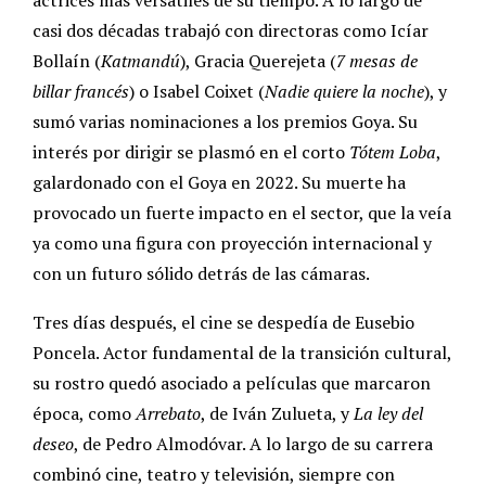
actrices más versátiles de su tiempo. A lo largo de
casi dos décadas trabajó con directoras como Icíar
Bollaín (
Katmandú
), Gracia Querejeta (
7 mesas de
billar francés
) o Isabel Coixet (
Nadie quiere la noche
), y
sumó varias nominaciones a los premios Goya. Su
interés por dirigir se plasmó en el corto
Tótem Loba
,
galardonado con el Goya en 2022. Su muerte ha
provocado un fuerte impacto en el sector, que la veía
ya como una figura con proyección internacional y
con un futuro sólido detrás de las cámaras.
Tres días después, el cine se despedía de Eusebio
Poncela. Actor fundamental de la transición cultural,
su rostro quedó asociado a películas que marcaron
época, como
Arrebato
, de Iván Zulueta, y
La ley del
deseo
, de Pedro Almodóvar. A lo largo de su carrera
combinó cine, teatro y televisión, siempre con