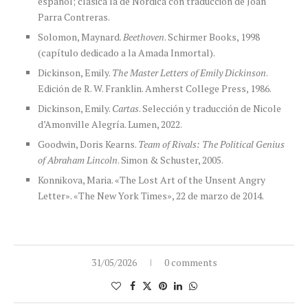
español; clásica la de Nórdica con traducción de Joan
Parra Contreras.
Solomon, Maynard.
Beethoven
. Schirmer Books, 1998
(capítulo dedicado a la Amada Inmortal).
Dickinson, Emily.
The Master Letters of Emily Dickinson
.
Edición de R. W. Franklin. Amherst College Press, 1986.
Dickinson, Emily.
Cartas
. Selección y traducción de Nicole
d’Amonville Alegría. Lumen, 2022.
Goodwin, Doris Kearns.
Team of Rivals: The Political Genius
of Abraham Lincoln
. Simon & Schuster, 2005.
Konnikova, Maria. «The Lost Art of the Unsent Angry
Letter». «The New York Times», 22 de marzo de 2014.
31/05/2026
0 comments