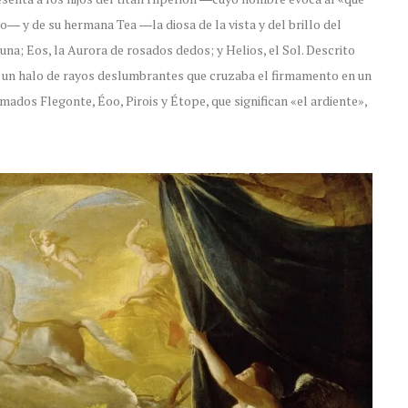
vo― y de su hermana Tea ―la diosa de la vista y del brillo del
Luna; Eos, la Aurora de rosados dedos; y Helios, el Sol. Descrito
r un halo de rayos deslumbrantes que cruzaba el firmamento en un
mados Flegonte, Éoo, Pirois y Étope, que significan «el ardiente»,