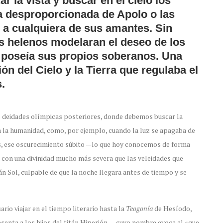
ar la vista y buscar en el cielo los
ra desproporcionada de Apolo o las
a cualquiera de sus amantes. Sin
s helenos modelaran el deseo de los
a poseía sus propios soberanos. Una
ón del Cielo y la Tierra que regulaba el
.
las deidades olímpicas posteriores, donde debemos buscar la
 la humanidad, como, por ejemplo, cuando la luz se apagaba de
os, ese oscurecimiento súbito —lo que hoy conocemos de forma
 con una divinidad mucho más severa que las veleidades que
án Sol, culpable de que la noche llegara antes de tiempo y se
rio viajar en el tiempo literario hasta la
Teogonía
de Hesíodo,
esenta a los hijos del titán Hiperión ―cuyo nombre evoca al «que