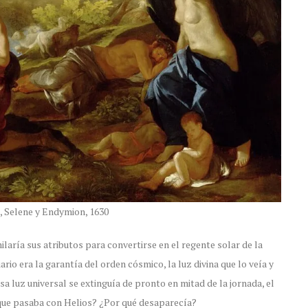
, Selene y Endymion, 1630
ilaría sus atributos para convertirse en el regente solar de la
ario era la garantía del orden cósmico, la luz divina que lo veía y
a luz universal se extinguía de pronto en mitad de la jornada, el
que pasaba con Helios? ¿Por qué desaparecía?