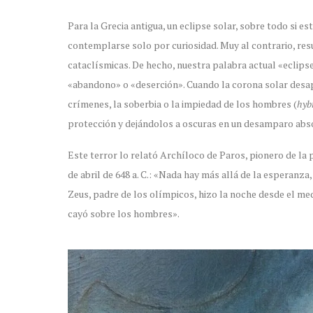
Para la Grecia antigua, un eclipse solar, sobre todo si e
contemplarse solo por curiosidad. Muy al contrario, re
cataclísmicas. De hecho, nuestra palabra actual «eclips
«abandono» o «deserción». Cuando la corona solar desapa
crímenes, la soberbia o la impiedad de los hombres (
hyb
protección y dejándolos a oscuras en un desamparo abs
Este terror lo relató Archíloco de Paros, pionero de la po
de abril de 648 a. C.: «Nada hay más allá de la esperanz
Zeus, padre de los olímpicos, hizo la noche desde el med
cayó sobre los hombres».