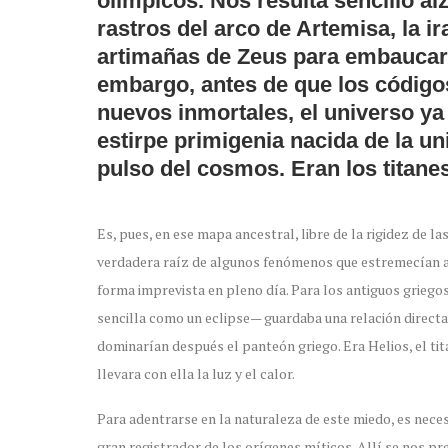
olímpicos. Nos resulta sencillo alz
rastros del arco de Artemisa, la i
artimañas de Zeus para embaucar 
embargo, antes de que los código
nuevos inmortales, el universo y
estirpe primigenia nacida de la uni
pulso del cosmos. Eran los titanes
Es, pues, en ese mapa ancestral, libre de la rigidez de 
verdadera raíz de algunos fenómenos que estremecían a
forma imprevista en pleno día. Para los antiguos grieg
sencilla como un eclipse— guardaba una relación directa
dominarían después el panteón griego. Era Helios, el tit
llevara con ella la luz y el calor.
Para adentrarse en la naturaleza de este miedo, es necesa
gran registrador de los orígenes míticos. Allí se nos pr