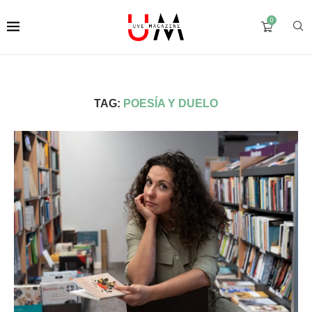
0
TAG:
POESÍA Y DUELO