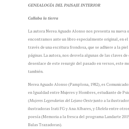
GENEALOGÍA DEL PAISAJE INTERIOR
Callaba la tierra
La autora Nerea Aguado Alonso nos presenta su nueva 
encontramos ante un libro especialmente original, en el q
través de una escritura frondosa, que se adhiere a la pie
páginas. La autora, nos desvela algunas de las claves de 
desenlace de este resurgir del pasado en versos, este mod
también.
Nerea Aguado Alonso (Pamplona, 1982), es Comunicadora 
en Igualdad entre Mujeres y Hombres, estudiante de Psic
(
Mujeres Legendarias del Lejano Oeste
junto a la ilustrador
ilustradoras Irati FG y Ana Albares, y
Ukelela
entre otros
poesía (Memoria a la fresca del programa Landarte 2019
Balas Trazadoras).