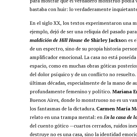
para mostrar que el verdadero monstruo podía vivi
bastaba con huir: lo verdaderamente inquietant
En el siglo XX, los textos experimentaron una 
ejemplo, dejó de ser una reliquia del pasado pa
maldición de Hill House
de Shirley Jackso
n es 
de un espectro, sino de su propia historia perso
amplificador emocional. La casa no está poseída
espacio, como en muchas obras góticas posterior
del dolor psíquico y de un conflicto no resuelto
últimas décadas, especialmente de la mano de a
profundamente femenino y político.
Mariana E
Buenos Aires, donde lo monstruoso no es un vampir
los fantasmas de la dictadura.
Carmen María M
relato en una trampa mental: en
E
n la casa de l
del cuento gótico —cuartos cerrados, ruidos inex
destruye no es una casa, sino la identidad emoci