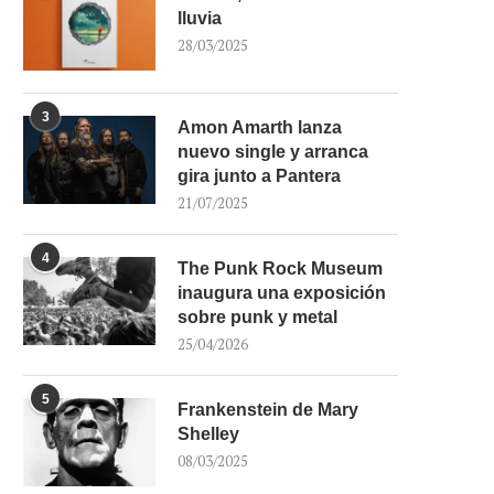
lluvia
28/03/2025
3
Amon Amarth lanza
nuevo single y arranca
gira junto a Pantera
21/07/2025
4
The Punk Rock Museum
inaugura una exposición
sobre punk y metal
25/04/2026
5
Frankenstein de Mary
Shelley
08/03/2025