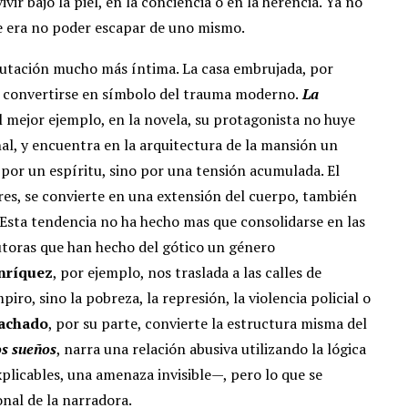
r bajo la piel, en la conciencia o en la herencia.
Ya no
e era no poder escapar de uno mismo.
mutación mucho más íntima. La casa embrujada, por
ra convertirse en símbolo del trauma moderno.
La
el mejor ejemplo, en la novela, su protagonista no huye
nal, y encuentra en la arquitectura de la mansión un
 por un espíritu, sino por una tensión acumulada.
El
es, se convierte en una extensión del cuerpo, también
. Esta tendencia no ha hecho mas que consolidarse en las
utoras que han hecho del gótico un género
nríquez
, por ejemplo, nos traslada a las calles de
o, sino la pobreza, la represión, la violencia policial o
achado
, por su parte, convierte la estructura misma del
os sueños
, narra una relación abusiva utilizando la lógica
plicables, una amenaza invisible—, pero lo que se
onal de la narradora.