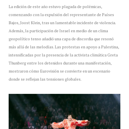
La edición de este año estuvo plagada de polémicas,
comenzando con la expulsión del representante de Países
Bajos, Joost Klein, tras un lamentable incidente de violencia.
Además, la participación de Israel en medio de un clima
geopolítico tenso añadió una capa de discordia que resonó
más allá de las melodías. Las protestas en apoyo a Palestina,
intensificadas por la presencia de la activista climática Greta
Thunberg entre los detenidos durante una manifestación,
mostraron cómo Eurovisión se convierte en un escenario
donde se reflejan las tensiones globales.