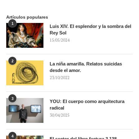
Artículos populares
1
Luis XIV. El esplendor y la sombra del
Rey Sol
15/05/2024
2
La niña amarilla. Relatos suicidas
desde el amor.
23/10/2022
3
YOU: El cuerpo como arquitectura
radical
30/04/2025
4
El sector del libro factura 3.138