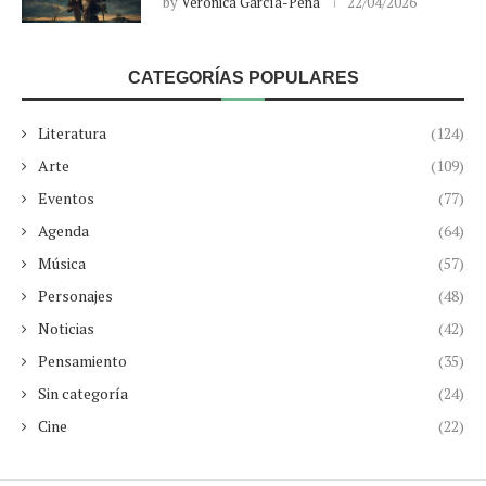
by
Verónica García-Peña
22/04/2026
CATEGORÍAS POPULARES
Literatura
(124)
Arte
(109)
Eventos
(77)
Agenda
(64)
Música
(57)
Personajes
(48)
Noticias
(42)
Pensamiento
(35)
Sin categoría
(24)
Cine
(22)