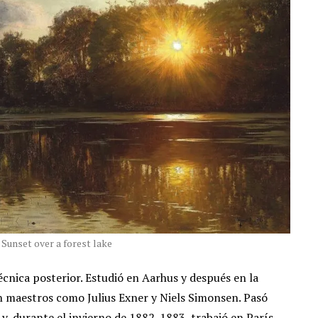
Sunset over a forest lake
écnica posterior. Estudió en Aarhus y después en la
 maestros como Julius Exner y Niels Simonsen. Pasó
y, durante el invierno de 1882-1883, trabajó en París